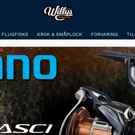
FLUGFISKE
KROK & SMÅPLOCK
FÖRVARING
TI