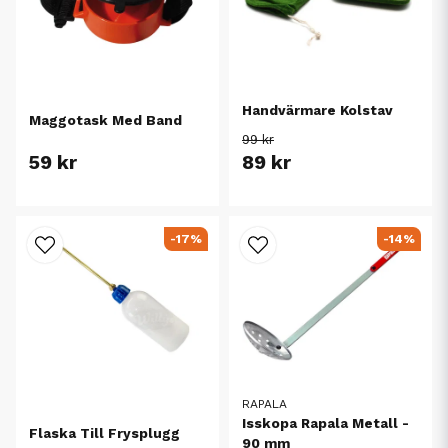
Handvärmare Kolstav
Maggotask Med Band
99 kr
59 kr
89 kr
-17%
-14%
RAPALA
Isskopa Rapala Metall -
Flaska Till Frysplugg
90 mm