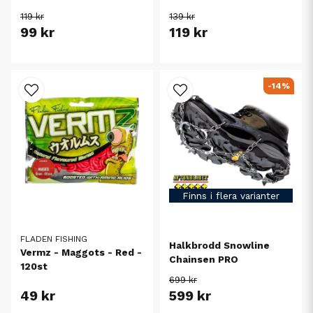
119 kr
139 kr
99 kr
119 kr
-14%
Finns i flera varianter
FLADEN FISHING
Halkbrodd Snowline
Vermz - Maggots - Red -
Chainsen PRO
120st
699 kr
49 kr
599 kr