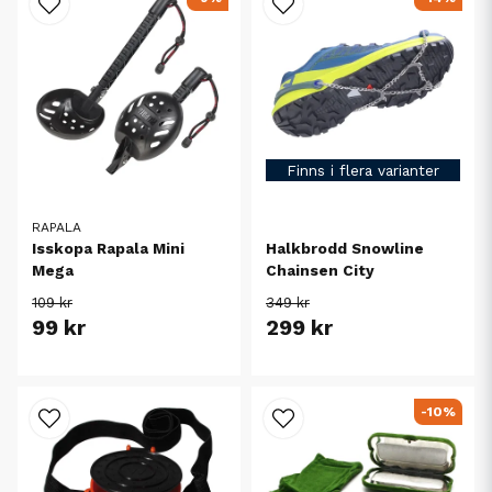
Finns i flera varianter
RAPALA
Isskopa Rapala Mini
Halkbrodd Snowline
Mega
Chainsen City
109 kr
349 kr
99 kr
299 kr
-10%