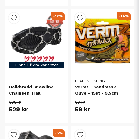
-12%
-14%
Finns i flera varianter
FLADEN FISHING
Halkbrodd Snowline
Vermz - Sandmask -
Chainsen Trail
Olive - 15st - 9,5cm
599 kr
69 kr
529 kr
59 kr
-6%