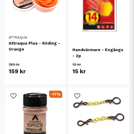
ATTRAQUA
Attraqua Plus - Röding -
Orange
Handvärmare - Engångs
- 2p
189 kr
19 kr
159 kr
15 kr
-17%