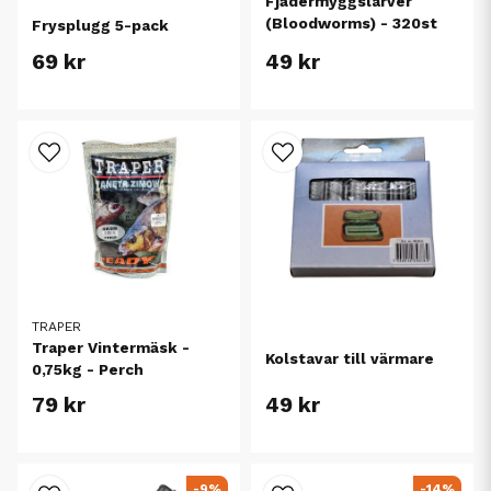
Fjädermyggslarver
(Bloodworms) - 320st
Frysplugg 5-pack
69 kr
49 kr
TRAPER
Traper Vintermäsk -
Kolstavar till värmare
0,75kg - Perch
79 kr
49 kr
-9%
-14%