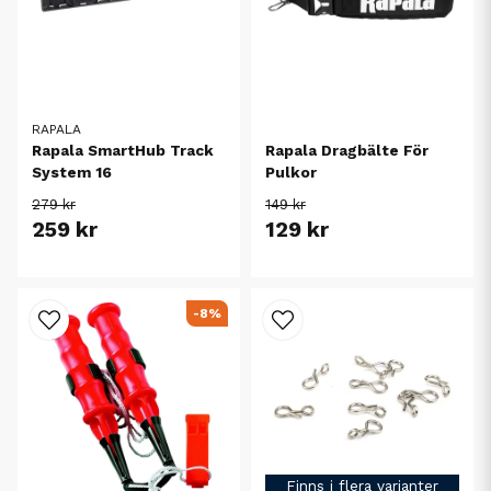
RAPALA
Rapala SmartHub Track
Rapala Dragbälte För
System 16
Pulkor
279 kr
149 kr
259 kr
129 kr
-8%
Finns i flera varianter