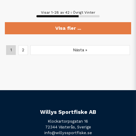
Visar 1-28 av 42 i Övrigt Vinter
Visa fler ...
1
2
Nästa »
Willys Sportfiske AB
Klockartorpsgatan 16
72344 Västerås, Sverige
info@willyssportfiske.se