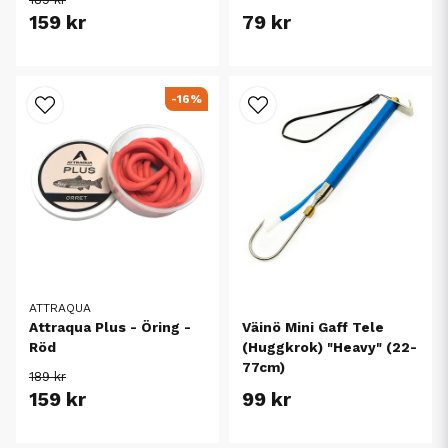
159 kr
79 kr
-16%
ATTRAQUA
Väinö Mini Gaff Tele
Attraqua Plus - Öring -
(Huggkrok) "Heavy" (22-
Röd
77cm)
189 kr
159 kr
99 kr