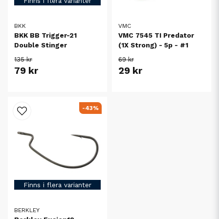
Finns i flera varianter
BKK
VMC
BKK BB Trigger-21
VMC 7545 TI Predator
Double Stinger
(1X Strong) - 5p - #1
135 kr
69 kr
79 kr
29 kr
-43%
Finns i flera varianter
BERKLEY