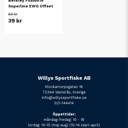
Berkley Fusion19
Superline EWG Offset
69 kr
39 kr
Willys Sportfiske AB
Klockartorpsgatan 16
72344 Västerås, Sverige
info@willyssportfiske.se
021-144414
Öppettider:
måndag-fredag: 10 - 18
lördag: 10-15 (maj-aug) (10-14 sept-april)