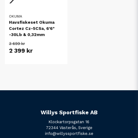
OKUMA
Havsfiskeset Okuma
Cortez Cz-5CSa, 6'6"
-30Lb & 0,32mm
3 699 kr
2 399 kr
Willys Sportfiske AB
Klockartorpsgatan 16
72344 Västerås, Sverige
info@willyssportfiske.se