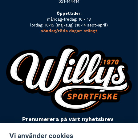
021-144414
Öppettider:
måndag-fredag: 10 - 18
lördag: 10-15 (maj-aug) (10-14 sept-april)
söndag/röda dagar: stängt
Prenumerera på vårt nyhetsbrev
email
Mejladress
Skicka
Vi använder cookies