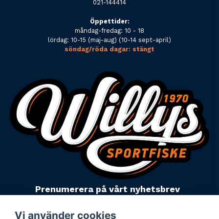
021-144414
Öppettider:
måndag-fredag: 10 - 18
lördag: 10-15 (maj-aug) (10-14 sept-april)
söndag/röda dagar: stängt
Prenumerera på vårt nyhetsbrev
email
Mejladress
Skicka
Vi använder cookies