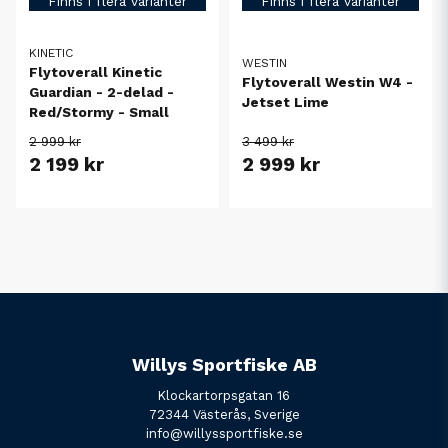
Finns i flera varianter
Finns i flera varianter
KINETIC
WESTIN
Flytoverall Kinetic
Flytoverall Westin W4 -
Guardian - 2-delad -
Jetset Lime
Red/Stormy - Small
2 999 kr
3 499 kr
2 199 kr
2 999 kr
Willys Sportfiske AB
Klockartorpsgatan 16
72344 Västerås, Sverige
info@willyssportfiske.se