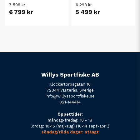
7 598 kr
6 298 kr
6 799 kr
5 499 kr
Willys Sportfiske AB
Klockartorpsgatan 16
72344 Västerås, Sverige
info@willyssportfiske.se
021-144414
Öppettider:
måndag-fredag: 10 - 18
lördag: 10-15 (maj-aug) (10-14 sept-april)
söndag/röda dagar: stängt