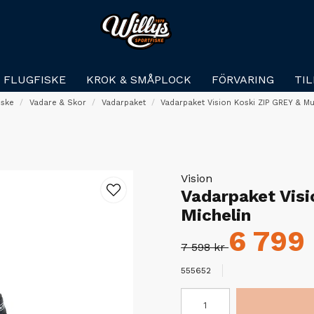
FLUGFISKE
KROK & SMÅPLOCK
FÖRVARING
TI
iske
Vadare & Skor
Vadarpaket
Vadarpaket Vision Koski ZIP GREY & Mu
Vision
Vadarpaket Vis
Michelin
6 799 
7 598 kr
555652