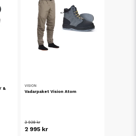
VISION
Y &
Vadarpaket Vision Atom
3 938 kr
2 995 kr