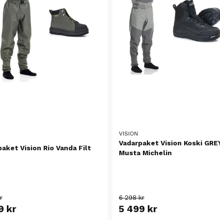
VISION
Vadarpaket Vision Koski GRE
aket Vision Rio Vanda Filt
Musta Michelin
r
6 298 kr
9 kr
5 499 kr