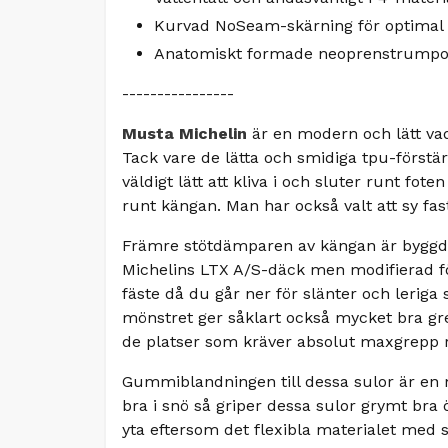
Kurvad NoSeam-skärning för optimal
Anatomiskt formade neoprenstrumpo
----------------
Musta Michelin
är en modern och lätt va
Tack vare de lätta och smidiga tpu-förstärk
väldigt lätt att kliva i och sluter runt fo
runt kängan. Man har också valt att sy fas
Främre stötdämparen av kängan är byggd in
Michelins LTX A/S-däck men modifierad fö
fäste då du går ner för slänter och leriga 
mönstret ger såklart också mycket bra gre
de platser som kräver absolut maxgrepp 
Gummiblandningen till dessa sulor är en 
bra i snö så griper dessa sulor grymt bra 
yta eftersom det flexibla materialet med