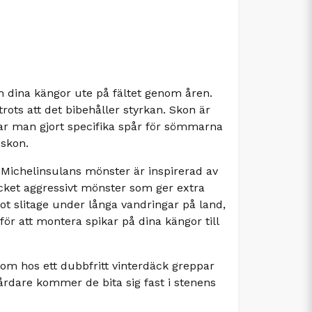
 dina kängor ute på fältet genom åren.
rots att det bibehåller styrkan. Skon är
n har man gjort specifika spår för sömmarna
 skon.
. Michelinsulans mönster är inspirerad av
cket aggressivt mönster som ger extra
mot slitage under långa vandringar på land,
ör att montera spikar på dina kängor till
om hos ett dubbfritt vinterdäck greppar
hårdare kommer de bita sig fast i stenens