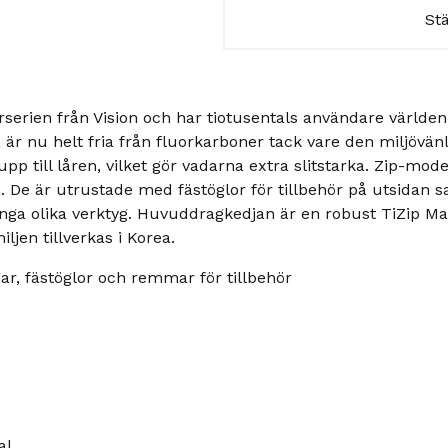
St
erien från Vision och har tiotusentals användare världen ö
är nu helt fria från fluorkarboner tack vare den miljövä
upp till låren, vilket gör vadarna extra slitstarka. Zip-mode
. De är utrustade med fästöglor för tillbehör på utsidan 
många olika verktyg. Huvuddragkedjan är en robust TiZip Ma
ljen tillverkas i Korea.
gar, fästöglor och remmar för tillbehör
al