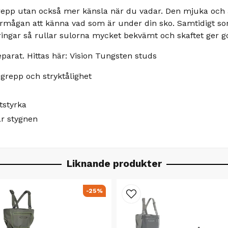
 grepp utan också mer känsla när du vadar. Den mjuka och
örmågan att känna vad som är under din sko. Samtidigt s
ingar så rullar sulorna mycket bekvämt och skaftet ger g
eparat. Hittas här: Vision Tungsten studs
grepp och stryktålighet
tstyrka
r stygnen
Liknande produkter
-25%