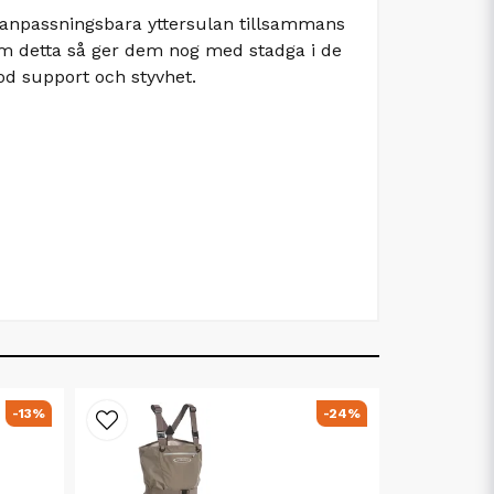
 anpassningsbara yttersulan tillsammans
om detta så ger dem nog med stadga i de
od support och styvhet.
-13%
-24%