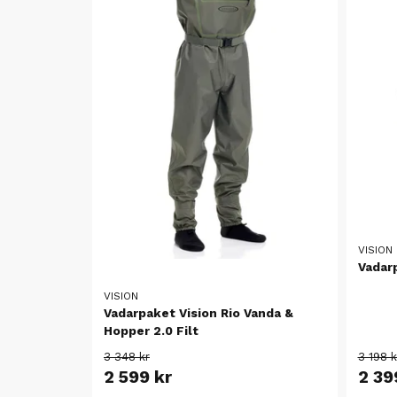
VISION
Vadarp
VISION
Vadarpaket Vision Rio Vanda &
Hopper 2.0 Filt
3 348 kr
3 198 k
2 599 kr
2 39