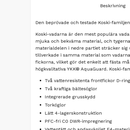
Beskrivning
Den beprövade och testade Koski-familjen
Koski-vadarna är den mest populära vadars
mjuka och bekväma material, och tygerna 
materialdelen i nedre partiet sträcker sig 
tillverkade i samma material som vadarna
fickorna, vilket gör det enkelt att fästa 
högkvalitativa YKK® AquaGuard. Koski-fami
Två vattenresistenta frontfickor D-rin
Två kraftiga bältesöglor
Integrerade grusskydd
Torköglor
Lätt 4-lagerskonstruktion
PFC-fri C0 DWR-impregnering
Vattentätt och andasvänligt F4-materi