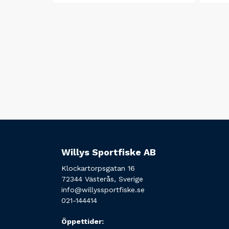
Willys Sportfiske AB
Klockartorpsgatan 16
72344 Västerås, Sverige
info@willyssportfiske.se
021-144414
Öppettider: