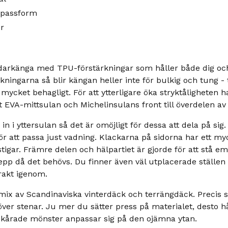
 passform
r
darkänga med TPU-förstärkningar som håller både dig och
ningarna så blir kängan heller inte för bulkig och tung - t
ten mycket behagligt. För att ytterligare öka stryktålighete
t EVA-mittsulan och Michelinsulans front till överdelen av
 i yttersulan så det är omöjligt för dessa att dela på sig
r att passa just vadning. Klackarna på sidorna har ett my
stigar. Främre delen och hälpartiet är gjorde för att stå e
pp då det behövs. Du finner även väl utplacerade ställen f
rakt igenom.
mix av Scandinaviska vinterdäck och terrängdäck. Precis s
över stenar. Ju mer du sätter press på materialet, desto 
 skårade mönster anpassar sig på den ojämna ytan.