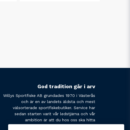
God tradition går i arv
Willys Sportfiske AB grundades 1970 i Västerås
och är en av landets äldsta och mest
välsorterade sportfiskebutiker. Service har
sedan starten varit vår ledstjärna och vår
ambition är att du hos oss ska hitta
produkterna du söker och få den service du