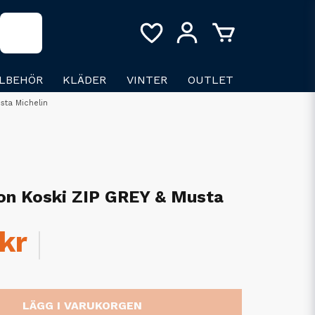
LLBEHÖR
KLÄDER
VINTER
OUTLET
sta Michelin
ion Koski ZIP GREY & Musta
kr
LÄGG I VARUKORGEN