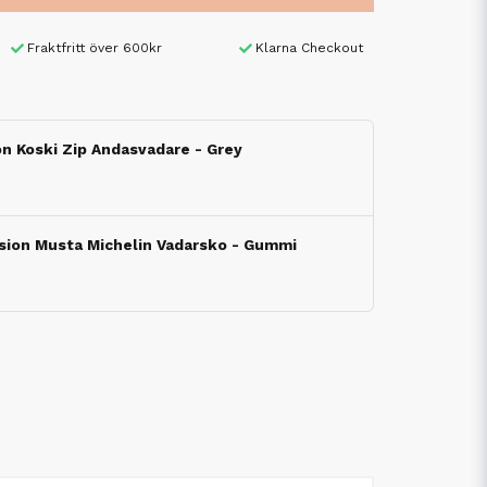
Fraktfritt över 600kr
Klarna Checkout
ion Koski Zip Andasvadare - Grey
ision Musta Michelin Vadarsko - Gummi