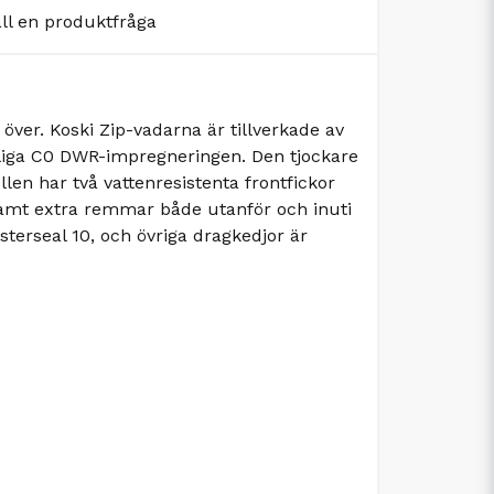
äll en produktfråga
ver. Koski Zip-vadarna är tillverkade av
nliga C0 DWR-impregneringen. Den tjockare
llen har två vattenresistenta frontfickor
samt extra remmar både utanför och inuti
sterseal 10, och övriga dragkedjor är