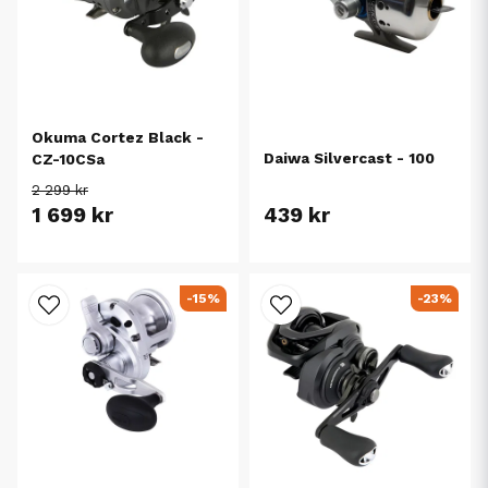
Okuma Cortez Black -
Daiwa Silvercast - 100
CZ-10CSa
2 299 kr
1 699 kr
439 kr
-15%
-23%