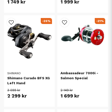
1 749 kr
1 999 kr
-26%
-21%
Ambassadeur 7000i -
SHIMANO
Shimano Curado BFS XG
Salmon Special
Left Hand
3 099 kr
2 149 kr
2 299 kr
1 699 kr