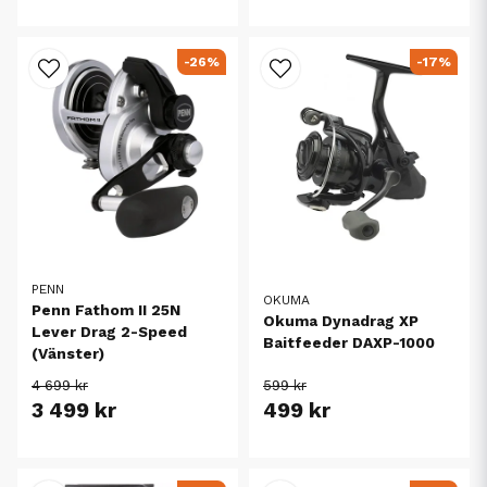
-26%
-17%
PENN
OKUMA
Penn Fathom II 25N
Okuma Dynadrag XP
Lever Drag 2-Speed
Baitfeeder DAXP-1000
(Vänster)
4 699 kr
599 kr
3 499 kr
499 kr