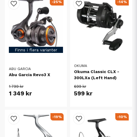
-25%
-14%
Finns i flera varianter
OKUMA
ABU GARCIA
Okuma Classic CLX -
Abu Garcia Revo3 X
300LXa (Left Hand)
1 799 kr
699 kr
1 349 kr
599 kr
-19%
-10%