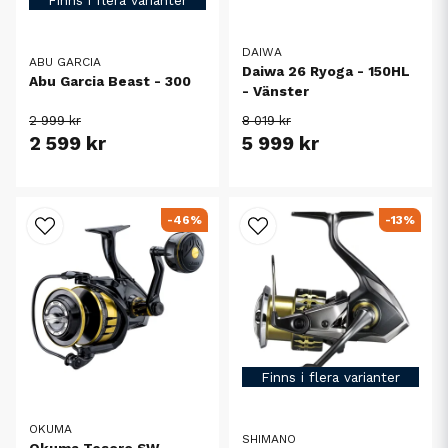
Finns i flera varianter
DAIWA
ABU GARCIA
Daiwa 26 Ryoga - 150HL
Abu Garcia Beast - 300
- Vänster
2 999 kr
8 019 kr
2 599 kr
5 999 kr
-46%
-13%
Finns i flera varianter
OKUMA
SHIMANO
Okuma Tesoro SW -