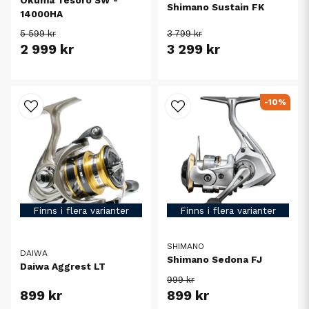
Shimano Sustain FK
14000HA
5 599 kr
3 799 kr
2 999 kr
3 299 kr
-10%
Finns i flera varianter
Finns i flera varianter
SHIMANO
DAIWA
Shimano Sedona FJ
Daiwa Aggrest LT
999 kr
899 kr
899 kr