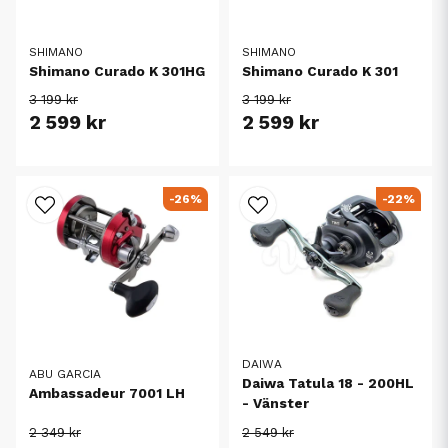
SHIMANO
SHIMANO
Shimano Curado K 301HG
Shimano Curado K 301
3 199 kr
3 199 kr
2 599 kr
2 599 kr
-26%
-22%
DAIWA
ABU GARCIA
Daiwa Tatula 18 - 200HL
Ambassadeur 7001 LH
- Vänster
2 349 kr
2 549 kr