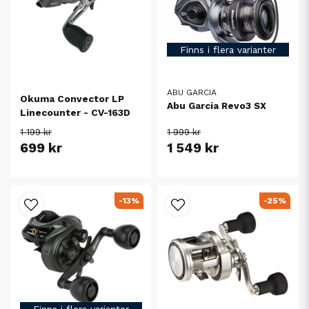
Finns i flera varianter
ABU GARCIA
Okuma Convector LP
Abu Garcia Revo3 SX
Linecounter - CV-163D
1 199 kr
1 999 kr
699 kr
1 549 kr
-13%
-25%