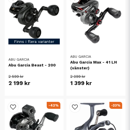
Finns i flera varianter
ABU GARCIA
ABU GARCIA
Abu Garcia Max - 41 LH
Abu Garcia Beast - 200
(vänster)
2 599 kr
2 099 kr
2 199 kr
1 399 kr
-42%
-23%