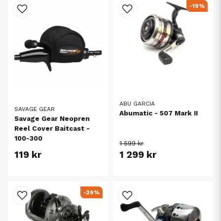
-19%
ABU GARCIA
SAVAGE GEAR
Abumatic - 507 Mark II
Savage Gear Neopren
Reel Cover Baitcast -
100-300
1 599 kr
119 kr
1 299 kr
-26%