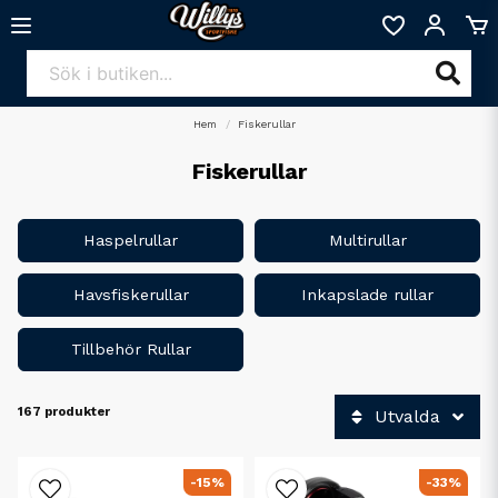
Hem
Fiskerullar
Fiskerullar
Haspelrullar
Multirullar
Havsfiskerullar
Inkapslade rullar
Tillbehör Rullar
167 produkter
Utvalda
-15%
-33%