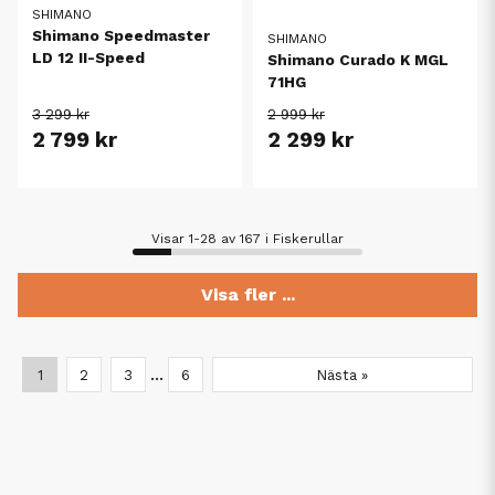
SHIMANO
Shimano Speedmaster
SHIMANO
LD 12 II-Speed
Shimano Curado K MGL
71HG
3 299 kr
2 999 kr
2 799 kr
2 299 kr
Visar 1-28 av 167 i Fiskerullar
Visa fler ...
...
1
2
3
6
Nästa »