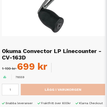
Okuma Convector LP Linecounter -
CV-163D
699 kr
1 199 kr
78559
LÄGG I VARUKORGEN
Snabba leveranser
Fraktfritt över 600kr
Klarna Checkout