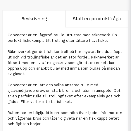
Beskrivning
Ställ en produktfråga
Convector är en lågprofilsrulle utrustad med räkneverk. En
perfekt fiskekompis till trolling eller lättare havsfiske.
Räkneverket ger det full kontroll på hur mycket lina du släppt
ut och vid trollingfiske är det en stor fördel. Räkneverket är
försett med en avluftningsskruv som gör att du enkelt kan
öppna upp och snabbt bli av med imma som bildas på insidan
av glaset.
Convector är en lätt och välbalanserad rulle med
självsmörjande drev, en stark broms och aluminiumspole. Det
är en perfekt rulle till trollingfisket efter exempelvis gös och
gädda. Eller varför inte till isfisket.
Rullen har en högljudd knarr som hörs över ljudet från motorn
och vågornas brus och låter dig veta när en fisk klippt betet
och fighten börjar.