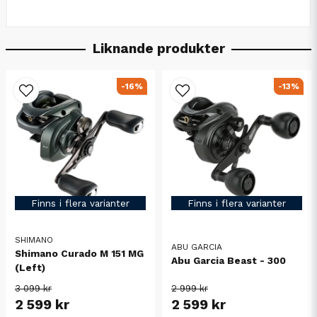
Liknande produkter
-16%
-13%
Finns i flera varianter
Finns i flera varianter
SHIMANO
ABU GARCIA
Shimano Curado M 151 MG
Abu Garcia Beast - 300
(Left)
3 099 kr
2 999 kr
2 599 kr
2 599 kr