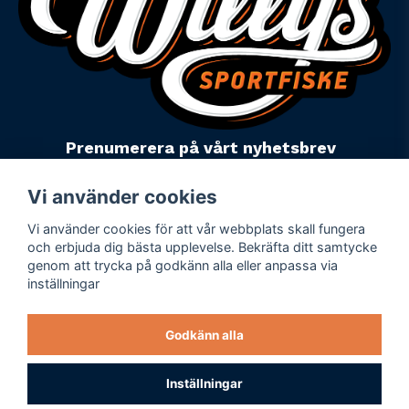
Prenumerera på vårt nyhetsbrev
email
Mejladress
Skicka
Vi använder cookies
Vi använder cookies för att vår webbplats skall fungera
Powered by Nyehandel AB
och erbjuda dig bästa upplevelse. Bekräfta ditt samtycke
genom att trycka på godkänn alla eller anpassa via
inställningar
Köpevillkor
Företagsuppgifter
Godkänn alla
Personuppgiftspolicy
Varumärken
Inställningar