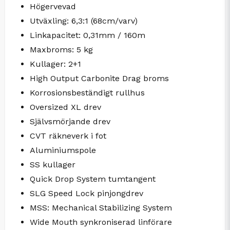
Högervevad
Utväxling: 6,3:1 (68cm/varv)
Linkapacitet: 0,31mm / 160m
Maxbroms: 5 kg
Kullager: 2+1
High Output Carbonite Drag broms
Korrosionsbeständigt rullhus
Oversized XL drev
Självsmörjande drev
CVT räkneverk i fot
Aluminiumspole
SS kullager
Quick Drop System tumtangent
SLG Speed Lock pinjongdrev
MSS: Mechanical Stabilizing System
Wide Mouth synkroniserad linförare