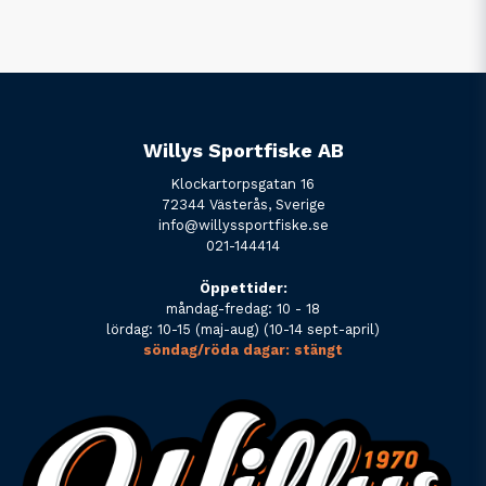
Willys Sportfiske AB
Klockartorpsgatan 16
72344 Västerås, Sverige
info@willyssportfiske.se
021-144414
Öppettider:
måndag-fredag: 10 - 18
lördag: 10-15 (maj-aug) (10-14 sept-april)
söndag/röda dagar: stängt