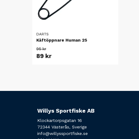
DARTS
Käftöppnare Human 25
95 kr
89 kr
Willys Sportfiske AB
Klockartorpsgatan 16
72344 Västerås, Sverige
info@willyssportfiske.se