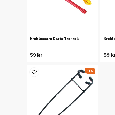
Kroklossare Darts Trekrok
Krokl
59 kr
59 k
-6%