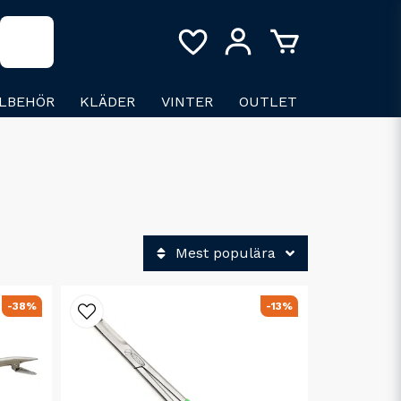
LLBEHÖR
KLÄDER
VINTER
OUTLET
Mest populära
-38%
-13%