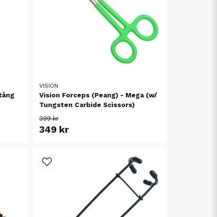
VISION
tång
Vision Forceps (Peang) - Mega (w/
Tungsten Carbide Scissors)
399 kr
349 kr