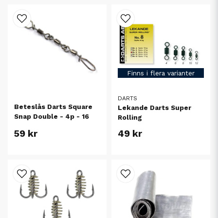
Finns i flera varianter
DARTS
Beteslås Darts Square
Lekande Darts Super
Snap Double - 4p - 16
Rolling
49 kr
59 kr