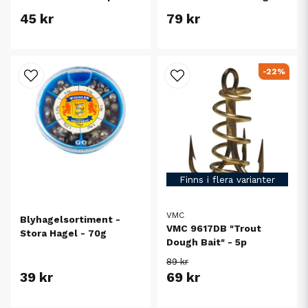
45 kr
79 kr
-22%
Finns i flera varianter
VMC
Blyhagelsortiment -
VMC 9617DB "Trout
Stora Hagel - 70g
Dough Bait" - 5p
89 kr
39 kr
69 kr