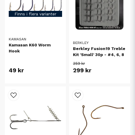
Finns i flera varianter
KAMASAN
BERKLEY
Kamasan K60 Worm
Berkley Fusion19 Treble
Hook
Kit 'Small' 30p - #4, 6, 8
359 kr
49 kr
299 kr