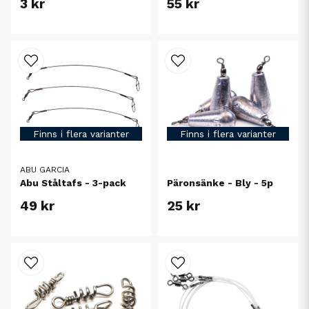
3 kr
55 kr
Finns i flera varianter
Finns i flera varianter
ABU GARCIA
Abu Ståltafs - 3-pack
Päronsänke - Bly - 5p
49 kr
25 kr