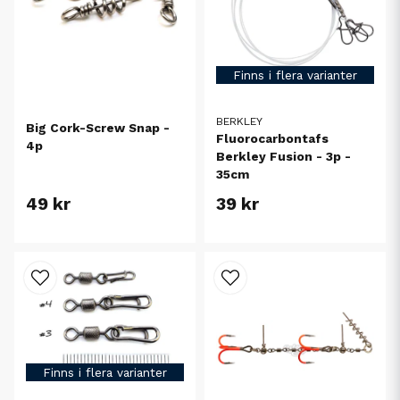
Finns i flera varianter
BERKLEY
Big Cork-Screw Snap -
Fluorocarbontafs
4p
Berkley Fusion - 3p -
35cm
49 kr
39 kr
Finns i flera varianter