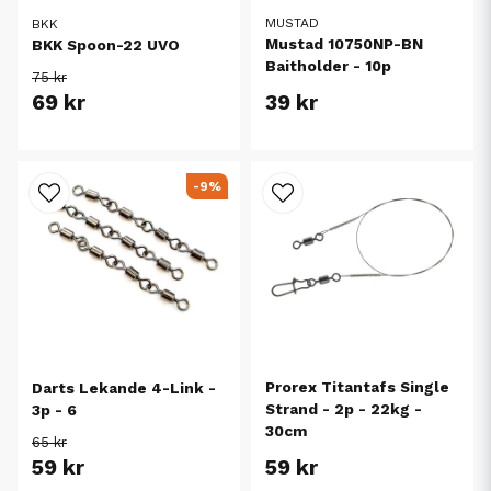
MUSTAD
BKK
Mustad 10750NP-BN
BKK Spoon-22 UVO
Baitholder - 10p
75 kr
69 kr
39 kr
-9%
Prorex Titantafs Single
Darts Lekande 4-Link -
Strand - 2p - 22kg -
3p - 6
30cm
65 kr
59 kr
59 kr