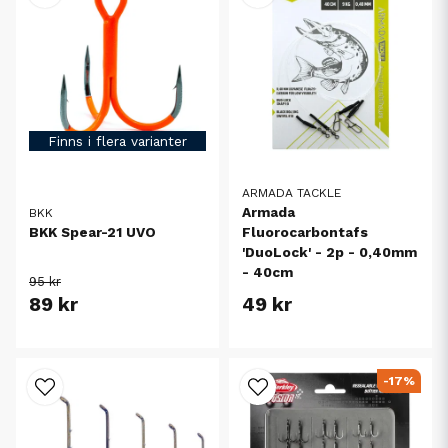
Finns i flera varianter
ARMADA TACKLE
Armada
BKK
Fluorocarbontafs
BKK Spear-21 UVO
'DuoLock' - 2p - 0,40mm
- 40cm
95 kr
89 kr
49 kr
-17%