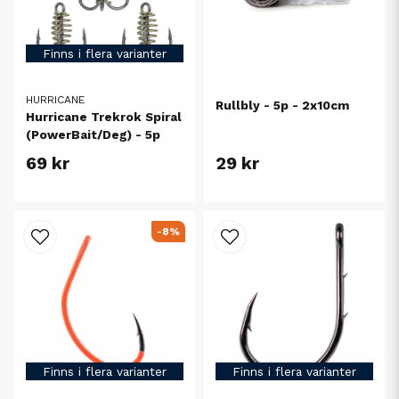
Finns i flera varianter
HURRICANE
Rullbly - 5p - 2x10cm
Hurricane Trekrok Spiral
(PowerBait/Deg) - 5p
69 kr
29 kr
-8%
Finns i flera varianter
Finns i flera varianter