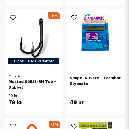
-11%
Finns i flera varianter
MUSTAD
Shape-A-Wate - Formbar
Mustad 80531-BN Tub -
Blypasta
Dubbel
89 kr
79 kr
49 kr
-6%