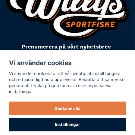
Prenumerera på vårt nyhetsbrev
email
Mejladress
Skicka
Vi använder cookies
Vi använder cookies för att vår webbplats skall fungera
Powered by Nyehandel AB
och erbjuda dig bästa upplevelse. Bekräfta ditt samtycke
genom att trycka på godkänn alla eller anpassa via
inställningar
Köpevillkor
Företagsuppgifter
Godkänn alla
Personuppgiftspolicy
Varumärken
Inställningar