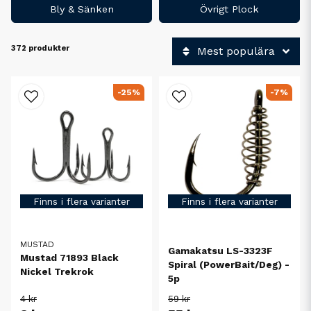
Bly & Sänken
Övrigt Plock
372 produkter
Mest populära
-25%
-7%
Finns i flera varianter
Finns i flera varianter
MUSTAD
Gamakatsu LS-3323F
Mustad 71893 Black
Spiral (PowerBait/Deg) -
Nickel Trekrok
5p
4 kr
59 kr