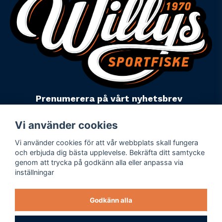
Prenumerera på vårt nyhetsbrev
email
Mejladress
Skicka
Vi använder cookies
Vi använder cookies för att vår webbplats skall fungera
Powered by Nyehandel AB
och erbjuda dig bästa upplevelse. Bekräfta ditt samtycke
genom att trycka på godkänn alla eller anpassa via
inställningar
Köpevillkor
Företagsuppgifter
Godkänn alla
Personuppgiftspolicy
Varumärken