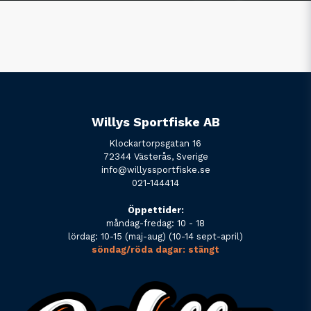
Willys Sportfiske AB
Klockartorpsgatan 16
72344 Västerås, Sverige
info@willyssportfiske.se
021-144414
Öppettider:
måndag-fredag: 10 - 18
lördag: 10-15 (maj-aug) (10-14 sept-april)
söndag/röda dagar: stängt