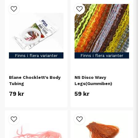
Finns i flera varianter
Finns i flera varianter
Blane Chocklett's Body
NS Disco Wavy
Tubing
Legs(Gummiben)
79 kr
59 kr