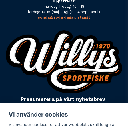
Öppettider:
måndag-fredag: 10 - 18
lördag: 10-15 (maj-aug) (10-14 sept-april)
söndag/röda dagar: stängt
Prenumerera på vårt nyhetsbrev
email
Mejladress
Skicka
Vi använder cookies
Vi använder cookies för att vår webbplats skall fungera
Powered by Nyehandel AB