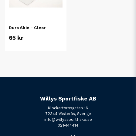
Dura Skin - Clear
65 kr
Willys Sportfiske AB
Klockartorpsgatan 16
72344 Västerås, Sverige
info@willyssportfiske.se
021-144414