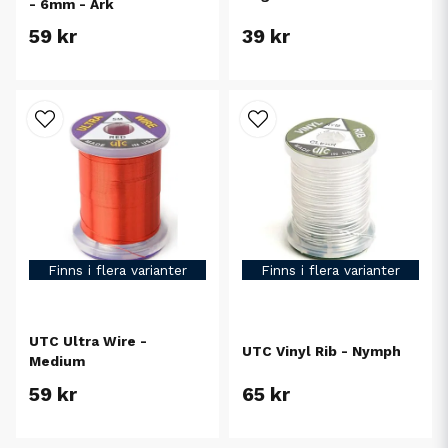
- 6mm - Ark
59 kr
39 kr
Finns i flera varianter
Finns i flera varianter
UTC Ultra Wire -
UTC Vinyl Rib - Nymph
Medium
59 kr
65 kr