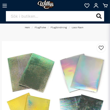
Hem
Flugfiske
Flugbindning
Loco Foam