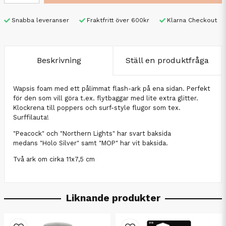
Snabba leveranser
Fraktfritt över 600kr
Klarna Checkout
Beskrivning
Ställ en produktfråga
Wapsis foam med ett pålimmat flash-ark på ena sidan. Perfekt
för den som vill göra t.ex. flytbaggar med lite extra glitter.
Klockrena till poppers och surf-style flugor som tex.
Surffilauta!
"Peacock" och "Northern Lights" har svart baksida
medans "Holo Silver" samt "MOP" har vit baksida.
Två ark om cirka 11x7,5 cm
Liknande produkter