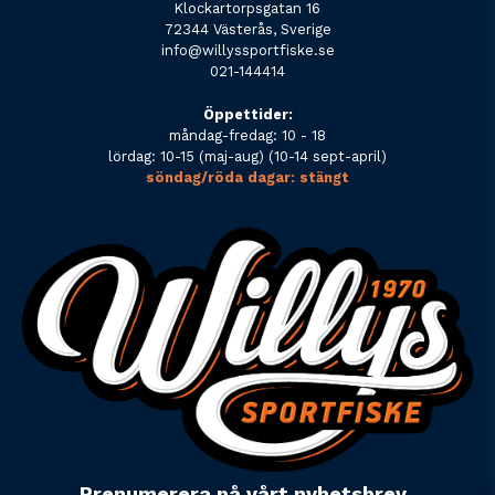
Klockartorpsgatan 16
72344 Västerås, Sverige
info@willyssportfiske.se
021-144414
Öppettider:
måndag-fredag: 10 - 18
lördag: 10-15 (maj-aug) (10-14 sept-april)
söndag/röda dagar: stängt
Prenumerera på vårt nyhetsbrev