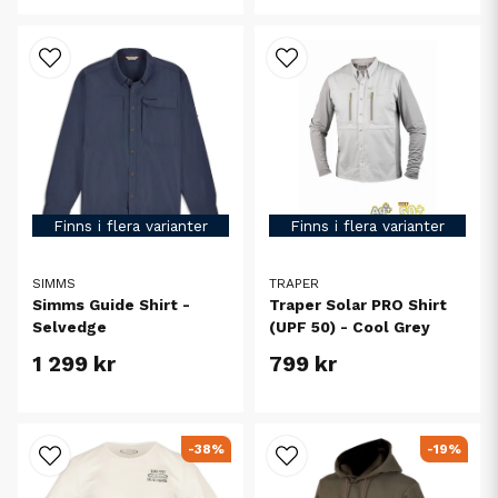
Finns i flera varianter
Finns i flera varianter
SIMMS
TRAPER
Simms Guide Shirt -
Traper Solar PRO Shirt
Selvedge
(UPF 50) - Cool Grey
1 299 kr
799 kr
-38%
-19%