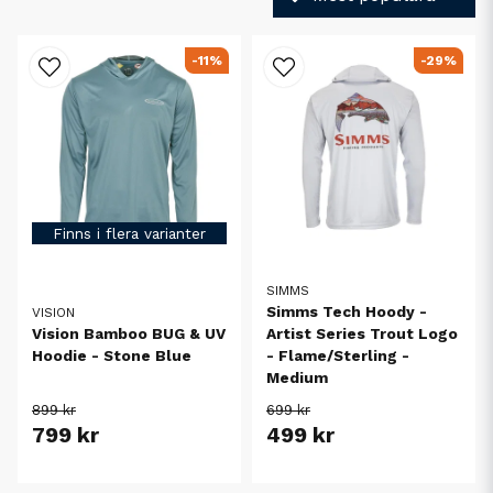
-11%
-29%
Finns i flera varianter
SIMMS
Simms Tech Hoody -
VISION
Vision Bamboo BUG & UV
Artist Series Trout Logo
Hoodie - Stone Blue
- Flame/Sterling -
Medium
899 kr
699 kr
799 kr
499 kr