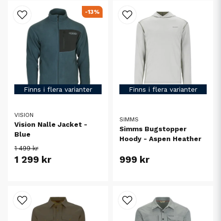
-13%
Finns i flera varianter
Finns i flera varianter
VISION
SIMMS
Vision Nalle Jacket -
Simms Bugstopper
Blue
Hoody - Aspen Heather
1 499 kr
1 299 kr
999 kr