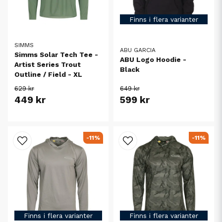
Finns i flera varianter
SIMMS
ABU GARCIA
Simms Solar Tech Tee -
ABU Logo Hoodie -
Artist Series Trout
Black
Outline / Field - XL
629 kr
649 kr
449 kr
599 kr
-11%
-11%
Finns i flera varianter
Finns i flera varianter