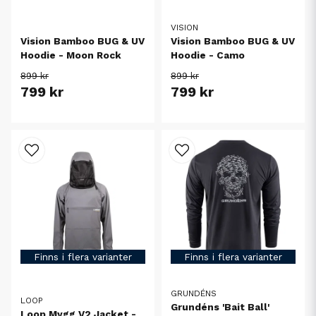
VISION
Vision Bamboo BUG & UV
Vision Bamboo BUG & UV
Hoodie - Moon Rock
Hoodie - Camo
899 kr
899 kr
799 kr
799 kr
Finns i flera varianter
Finns i flera varianter
GRUNDÉNS
LOOP
Grundéns 'Bait Ball'
Loop Mygg V2 Jacket -