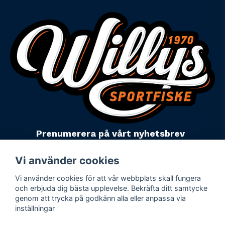
Prenumerera på vårt nyhetsbrev
email
Mejladress
Skicka
Vi använder cookies
Vi använder cookies för att vår webbplats skall fungera
Powered by Nyehandel AB
och erbjuda dig bästa upplevelse. Bekräfta ditt samtycke
genom att trycka på godkänn alla eller anpassa via
inställningar
Köpevillkor