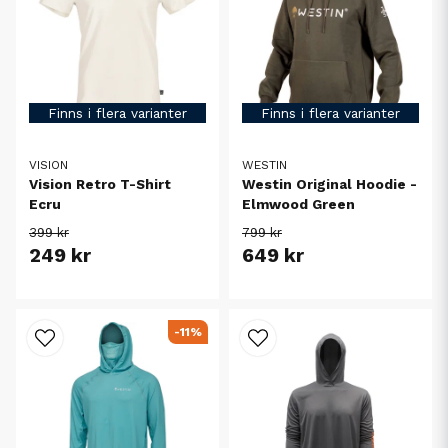
Finns i flera varianter
Finns i flera varianter
VISION
WESTIN
Vision Retro T-Shirt
Westin Original Hoodie -
Ecru
Elmwood Green
399 kr
799 kr
249 kr
649 kr
-11%