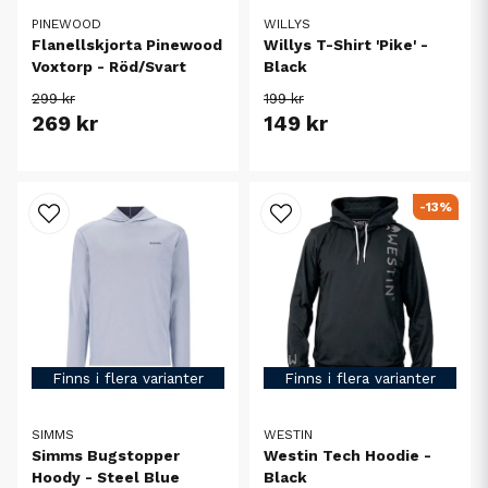
PINEWOOD
WILLYS
Flanellskjorta Pinewood
Willys T-Shirt 'Pike' -
Voxtorp - Röd/Svart
Black
299 kr
199 kr
269 kr
149 kr
-13%
Finns i flera varianter
Finns i flera varianter
SIMMS
WESTIN
Simms Bugstopper
Westin Tech Hoodie -
Hoody - Steel Blue
Black