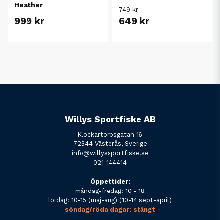
Heather
749 kr
999 kr
649 kr
Willys Sportfiske AB
Klockartorpsgatan 16
72344 Västerås, Sverige
info@willyssportfiske.se
021-144414
Öppettider:
måndag-fredag: 10 - 18
lördag: 10-15 (maj-aug) (10-14 sept-april)
söndag/röda dagar: stängt