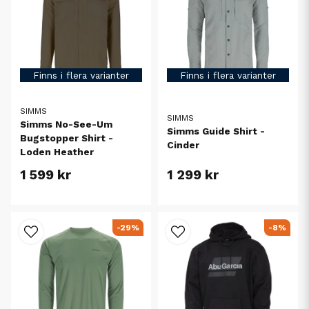
Finns i flera varianter
Finns i flera varianter
SIMMS
SIMMS
Simms No-See-Um
Simms Guide Shirt -
Bugstopper Shirt -
Cinder
Loden Heather
1 599 kr
1 299 kr
-29%
-8%