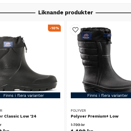
Liknande produkter
-10%
Finns i flera varianter
Finns i flera varianter
ER
POLYVER
r Classic Low '24
Polyver Premium+ Low
r
1 799 kr