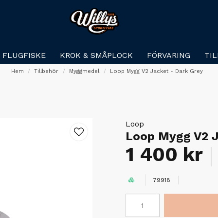
FLUGFISKE
KROK & SMÅPLOCK
FÖRVARING
TI
Hem
Tillbehör
Myggmedel
Loop Mygg V2 Jacket - Dark Grey
Loop
Loop Mygg V2 J
1 400 kr
79918