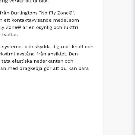
rig verkar sluta bita.
från Burlingtons "No Fly Zone®".
om ett kontaktavvisande medel som
ly Zone® är en osynlig och luktfri
tvättar.
n systemet och skydda dig mot knott och
bekvämt avstånd från ansiktet. Den
 täta elastiska nederkanten och
kan med dragkedja gör att du kan bära