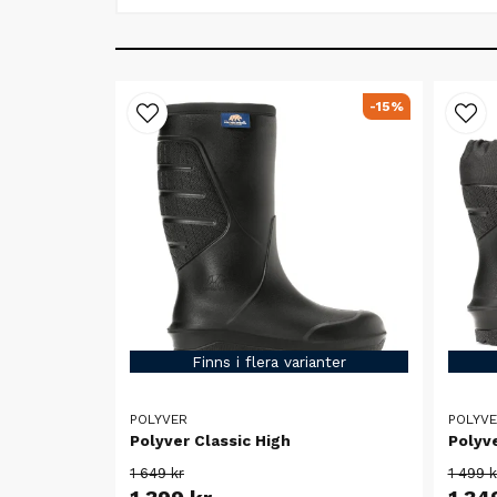
-15%
Finns i flera varianter
POLYVER
POLYV
Polyver Classic High
Polyve
1 649 kr
1 499 k