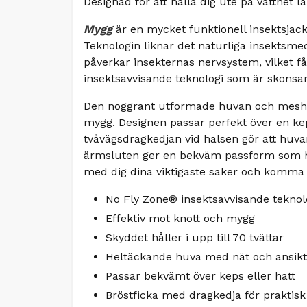
Designad för att hålla dig ute på vattnet 
Mygg
är en mycket funktionell insektsjac
Teknologin liknar det naturliga insektsm
påverkar insekternas nervsystem, vilket få
insektsavvisande teknologi som är skonsam 
Den noggrant utformade huvan och meshpa
mygg. Designen passar perfekt över en keps
tvåvägsdragkedjan vid halsen gör att huva
ärmsluten ger en bekväm passform som hå
med dig dina viktigaste saker och komma 
No Fly Zone® insektsavvisande teknol
Effektiv mot knott och mygg
Skyddet håller i upp till 70 tvättar
Heltäckande huva med nät och ansik
Passar bekvämt över keps eller hatt
Bröstficka med dragkedja för praktisk