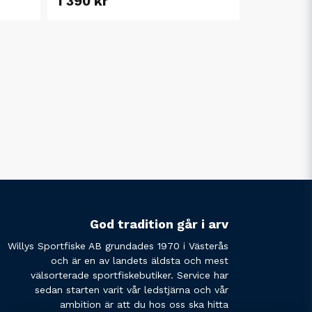
1 390 kr
God tradition går i arv
Willys Sportfiske AB grundades 1970 i Västerås
och är en av landets äldsta och mest
välsorterade sportfiskebutiker. Service har
sedan starten varit vår ledstjärna och vår
ambition är att du hos oss ska hitta