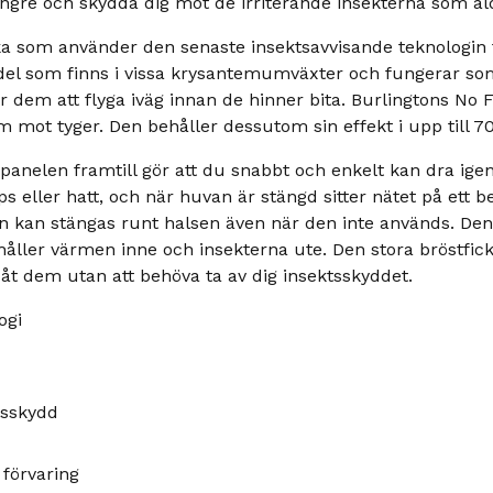
längre och skydda dig mot de irriterande insekterna som ald
ka som använder den senaste insektsavvisande teknologin 
edel som finns i vissa krysantemumväxter och fungerar s
r dem att flyga iväg innan de hinner bita. Burlingtons No F
mot tyger. Den behåller dessutom sin effekt i upp till 70 
nelen framtill gör att du snabbt och enkelt kan dra ige
 eller hatt, och när huvan är stängd sitter nätet på ett 
n kan stängas runt halsen även när den inte används. Den
ller värmen inne och insekterna ute. Den stora bröstfic
åt dem utan att behöva ta av dig insektsskyddet.
ogi
tsskydd
 förvaring