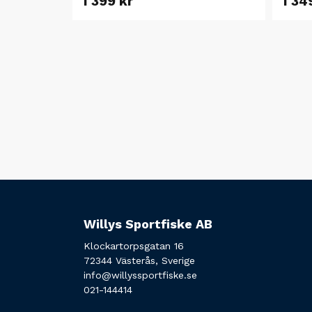
1 399 kr
1 34
Willys Sportfiske AB
Klockartorpsgatan 16
72344 Västerås, Sverige
info@willyssportfiske.se
021-144414