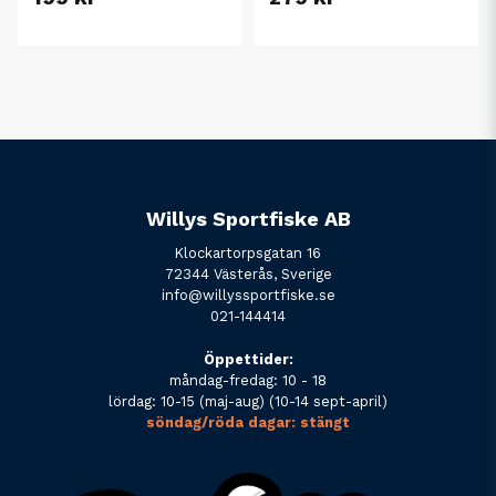
Willys Sportfiske AB
Klockartorpsgatan 16
72344 Västerås, Sverige
info@willyssportfiske.se
021-144414
Öppettider:
måndag-fredag: 10 - 18
lördag: 10-15 (maj-aug) (10-14 sept-april)
söndag/röda dagar: stängt