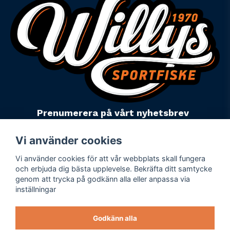
Prenumerera på vårt nyhetsbrev
email
Mejladress
Skicka
Vi använder cookies
Vi använder cookies för att vår webbplats skall fungera
Powered by Nyehandel AB
och erbjuda dig bästa upplevelse. Bekräfta ditt samtycke
genom att trycka på godkänn alla eller anpassa via
inställningar
Köpevillkor
Företagsuppgifter
Godkänn alla
Personuppgiftspolicy