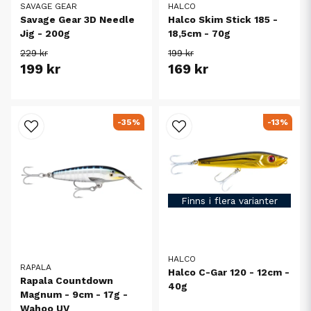
SAVAGE GEAR
HALCO
Savage Gear 3D Needle
Halco Skim Stick 185 -
Jig - 200g
18,5cm - 70g
229 kr
199 kr
199 kr
169 kr
-35%
-13%
Finns i flera varianter
HALCO
RAPALA
Halco C-Gar 120 - 12cm -
Rapala Countdown
40g
Magnum - 9cm - 17g -
Wahoo UV