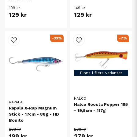
199 kr
149 kr
129 kr
129 kr
-33%
-7%
Finns i flera varianter
HALCO
RAPALA
Halco Roosta Popper 195
Rapala X-Rap Magnum
- 19,5cm - 117g
Stick - 17cm - 88g - HD
Bonito
299 kr
299 kr
199 kr
279 kr