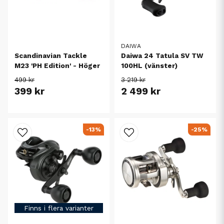
DAIWA
Scandinavian Tackle
Daiwa 24 Tatula SV TW
M23 'PH Edition' - Höger
100HL (vänster)
499 kr
3 219 kr
399 kr
2 499 kr
-13%
-25%
Finns i flera varianter