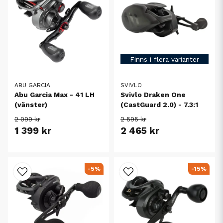
Finns i flera varianter
ABU GARCIA
SVIVLO
Abu Garcia Max - 41 LH
Svivlo Draken One
(vänster)
(CastGuard 2.0) - 7.3:1
2 099 kr
2 595 kr
1 399 kr
2 465 kr
-5%
-15%