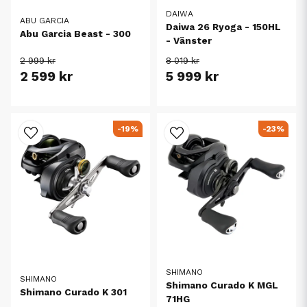
DAIWA
ABU GARCIA
Daiwa 26 Ryoga - 150HL
Abu Garcia Beast - 300
- Vänster
2 999 kr
8 019 kr
2 599 kr
5 999 kr
-19%
-23%
SHIMANO
SHIMANO
Shimano Curado K MGL
Shimano Curado K 301
71HG