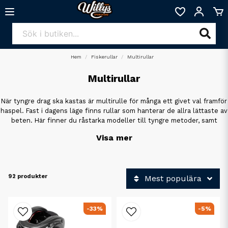
Hem
Fiskerullar
Multirullar
Multirullar
När tyngre drag ska kastas är multirulle för många ett givet val framför
haspel. Fast i dagens läge finns rullar som hanterar de allra lättaste av
beten. Här finner du råstarka modeller till tyngre metoder, samt
tekniska lättviktare till finessfisket.
Visa mer
92 produkter
Mest populära
-33%
-5%