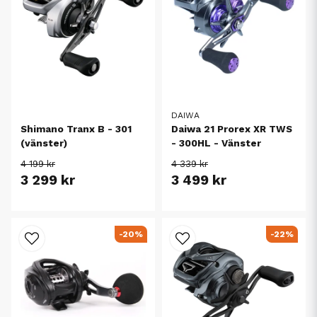
DAIWA
Shimano Tranx B - 301
Daiwa 21 Prorex XR TWS
(vänster)
- 300HL - Vänster
4 199 kr
4 339 kr
3 299 kr
3 499 kr
-20%
-22%