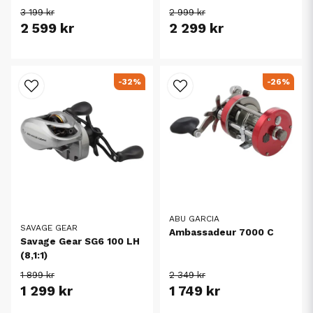
3 199 kr
2 999 kr
2 599 kr
2 299 kr
-32%
-26%
ABU GARCIA
SAVAGE GEAR
Ambassadeur 7000 C
Savage Gear SG6 100 LH
(8,1:1)
1 899 kr
2 349 kr
1 299 kr
1 749 kr