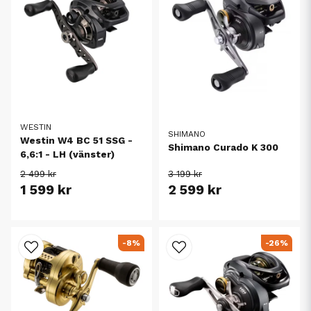
WESTIN
SHIMANO
Westin W4 BC 51 SSG -
Shimano Curado K 300
6,6:1 - LH (vänster)
2 499 kr
3 199 kr
1 599 kr
2 599 kr
-8%
-26%