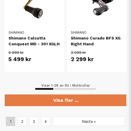
SHIMANO
SHIMANO
Shimano Calcutta
Shimano Curado BFS XG
Conquest MD - 301 XGLH
Right Hand
5 999 kr
3 099 kr
5 499 kr
2 299 kr
Visar 1-28 av 92 i Multirullar
Visa fler ...
1
2
3
4
Nästa »