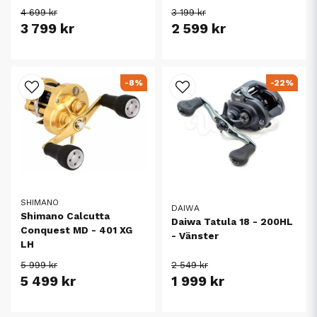
4 699 kr
3 199 kr
3 799 kr
2 599 kr
-8%
-22%
SHIMANO
DAIWA
Shimano Calcutta
Daiwa Tatula 18 - 200HL
Conquest MD - 401 XG
- Vänster
LH
5 999 kr
2 549 kr
5 499 kr
1 999 kr