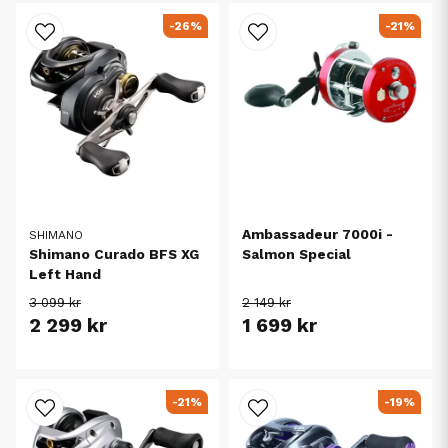
-26%
-21%
Ambassadeur 7000i -
SHIMANO
Shimano Curado BFS XG
Salmon Special
Left Hand
3 099 kr
2 149 kr
2 299 kr
1 699 kr
-21%
-19%