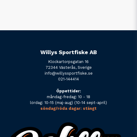
Willys Sportfiske AB
Klockartorpsgatan 16
72344 Västerås, Sverige
info@willyssportfiske.se
021-144414
Öppettider:
måndag-fredag: 10 - 18
lördag: 10-15 (maj-aug) (10-14 sept-april)
söndag/röda dagar: stängt