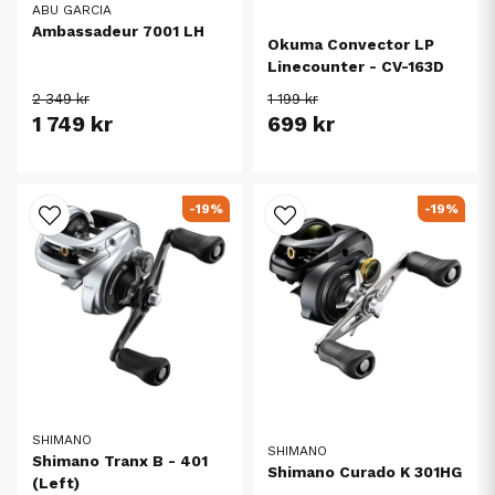
ABU GARCIA
Ambassadeur 7001 LH
Okuma Convector LP
Linecounter - CV-163D
2 349 kr
1 199 kr
1 749 kr
699 kr
-19%
-19%
SHIMANO
SHIMANO
Shimano Tranx B - 401
Shimano Curado K 301HG
(Left)