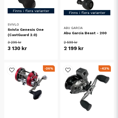
Finns i flera varianter
Finns i flera varianter
SVIVLO
ABU GARCIA
Svivlo Genesis One
Abu Garcia Beast - 200
(CastGuard 2.0)
3 295 kr
2 599 kr
3 130 kr
2 199 kr
-26%
-42%