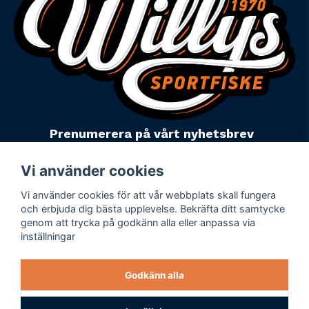
Prenumerera på vårt nyhetsbrev
email
Mejladress
Skicka
Vi använder cookies
Vi använder cookies för att vår webbplats skall fungera
Powered by Nyehandel AB
och erbjuda dig bästa upplevelse. Bekräfta ditt samtycke
genom att trycka på godkänn alla eller anpassa via
inställningar
Köpevillkor
Företagsuppgifter
Godkänn alla
Personuppgiftspolicy
Varumärken