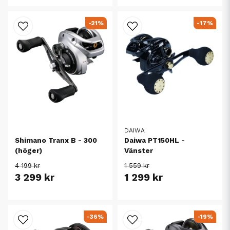
-21%
-17%
DAIWA
Shimano Tranx B - 300
Daiwa PT150HL -
(höger)
Vänster
4 199 kr
1 559 kr
3 299 kr
1 299 kr
-36%
-19%