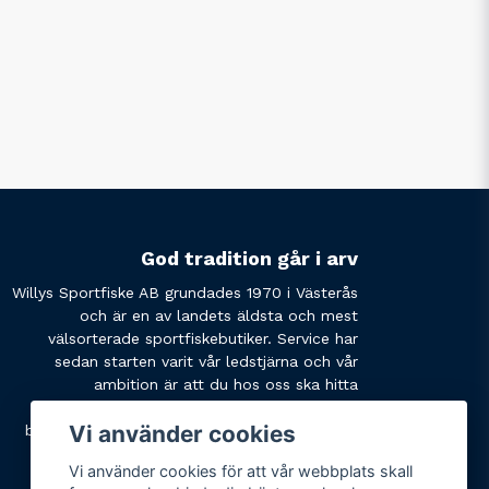
God tradition går i arv
Willys Sportfiske AB grundades 1970 i Västerås
och är en av landets äldsta och mest
välsorterade sportfiskebutiker. Service har
sedan starten varit vår ledstjärna och vår
ambition är att du hos oss ska hitta
produkterna du söker och få den service du
Vi använder cookies
behöver. Tveka inte att slå oss en signal eller
skicka ett mail om du har några funderingar.
Vi använder cookies för att vår webbplats skall