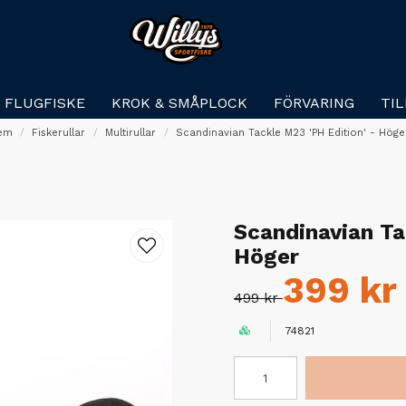
FLUGFISKE
KROK & SMÅPLOCK
FÖRVARING
TI
em
Fiskerullar
Multirullar
Scandinavian Tackle M23 'PH Edition' - Höge
Scandinavian Ta
Höger
399 kr
499 kr
74821