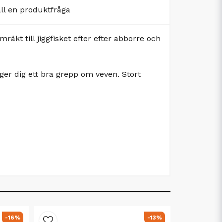
äll en produktfråga
kt till jiggfisket efter efter abborre och
er dig ett bra grepp om veven. Stort
-16%
-13%