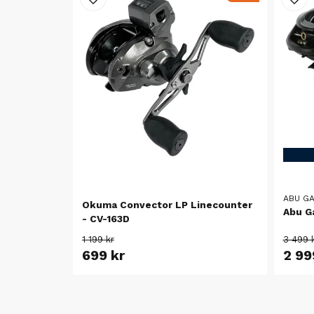
ABU GA
Okuma Convector LP Linecounter
Abu G
- CV-163D
1 199 kr
3 499 
699 kr
2 99