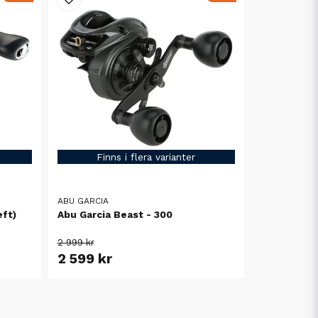
Finns i flera varianter
ABU GARCIA
eft)
Abu Garcia Beast - 300
2 999 kr
2 599 kr