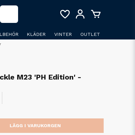
LLBEHÖR
KLÄDER
VINTER
OUTLET
r
ckle M23 'PH Edition' -
LÄGG I VARUKORGEN