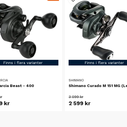
Finns i flera varianter
Finns i flera varianter
RCIA
SHIMANO
arcia Beast - 400
Shimano Curado M 151 MG (L
kr
3 099 kr
9 kr
2 599 kr