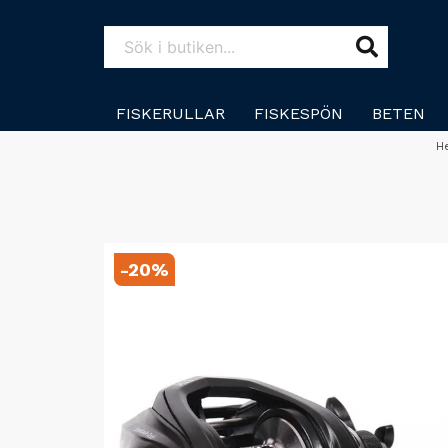
FISKERULLAR
FISKESPÖN
BETEN
H
-
20
%