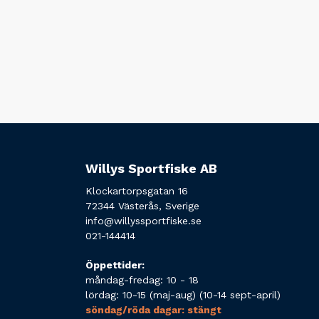
Willys Sportfiske AB
Klockartorpsgatan 16
72344 Västerås, Sverige
info@willyssportfiske.se
021-144414
Öppettider:
måndag-fredag: 10 - 18
lördag: 10-15 (maj-aug) (10-14 sept-april)
söndag/röda dagar: stängt