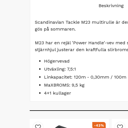
Beskrivning
Scandinavian Tackle M23 multirulle är den 
gös på sommaren.
M23 har en rejäl 'Power Handle'-vev med s
stjärnhjul justerar den kraftfulla slirbr
Högervevad
Utväxling: 7,5:1
Linkapacitet: 120m - 0,30mm / 100m
MaXBROMS: 9,5 kg
4+1 kullager
-42%