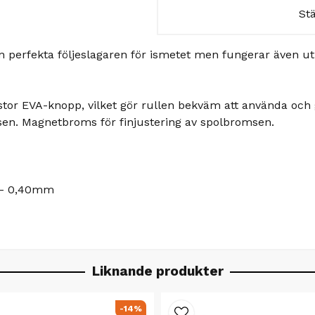
St
perfekta följeslagaren för ismetet men fungerar även utmrä
tor EVA-knopp, vilket gör rullen bekväm att använda och g
omsen. Magnetbroms för finjustering av spolbromsen.
 - 0,40mm
Liknande produkter
-14%