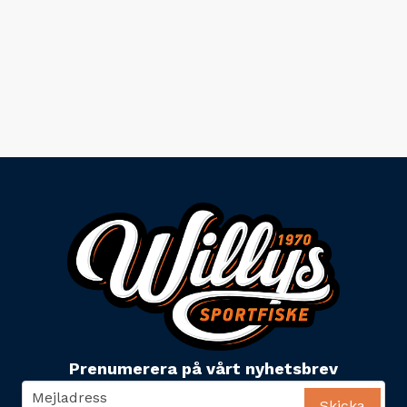
Prenumerera på vårt nyhetsbrev
email
Mejladress
Skicka