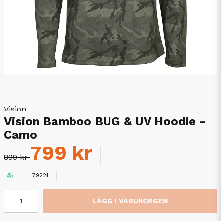
Vision
Vision Bamboo BUG & UV Hoodie -
Camo
799 kr
899 kr
79221
LÄGG I VARUKORGEN