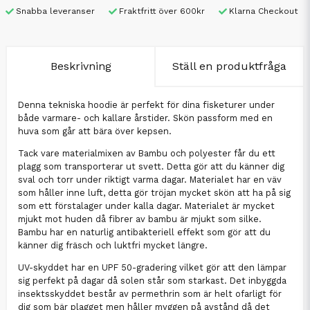
Snabba leveranser
Fraktfritt över 600kr
Klarna Checkout
Beskrivning
Ställ en produktfråga
Denna tekniska hoodie är perfekt för dina fisketurer under
både varmare- och kallare årstider. Skön passform med en
huva som går att bära över kepsen.
Tack vare materialmixen av Bambu och polyester får du ett
plagg som transporterar ut svett. Detta gör att du känner dig
sval och torr under riktigt varma dagar. Materialet har en väv
som håller inne luft, detta gör tröjan mycket skön att ha på sig
som ett förstalager under kalla dagar. Materialet är mycket
mjukt mot huden då fibrer av bambu är mjukt som silke.
Bambu har en naturlig antibakteriell effekt som gör att du
känner dig fräsch och luktfri mycket längre.
UV-skyddet har en UPF 50-gradering vilket gör att den lämpar
sig perfekt på dagar då solen står som starkast. Det inbyggda
insektsskyddet består av permethrin som är helt ofarligt för
dig som bär plagget men håller myggen på avstånd då det