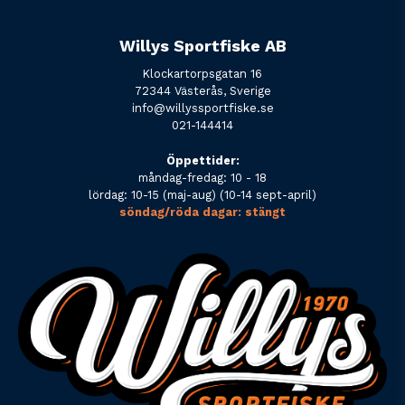
Willys Sportfiske AB
Klockartorpsgatan 16
72344 Västerås, Sverige
info@willyssportfiske.se
021-144414
Öppettider:
måndag-fredag: 10 - 18
lördag: 10-15 (maj-aug) (10-14 sept-april)
söndag/röda dagar: stängt