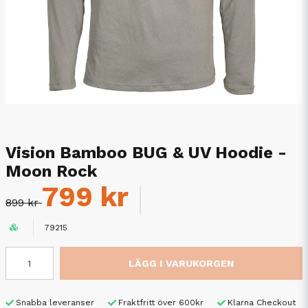
Vision Bamboo BUG & UV Hoodie -
Moon Rock
799 kr
899 kr
79215
LÄGG I VARUKORGEN
Snabba leveranser
Fraktfritt över 600kr
Klarna Checkout