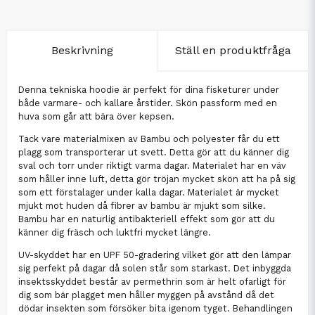
Beskrivning
Ställ en produktfråga
Denna tekniska hoodie är perfekt för dina fisketurer under
både varmare- och kallare årstider. Skön passform med en
huva som går att bära över kepsen.
Tack vare materialmixen av Bambu och polyester får du ett
plagg som transporterar ut svett. Detta gör att du känner dig
sval och torr under riktigt varma dagar. Materialet har en väv
som håller inne luft, detta gör tröjan mycket skön att ha på sig
som ett förstalager under kalla dagar. Materialet är mycket
mjukt mot huden då fibrer av bambu är mjukt som silke.
Bambu har en naturlig antibakteriell effekt som gör att du
känner dig fräsch och luktfri mycket längre.
UV-skyddet har en UPF 50-gradering vilket gör att den lämpar
sig perfekt på dagar då solen står som starkast. Det inbyggda
insektsskyddet består av permethrin som är helt ofarligt för
dig som bär plagget men håller myggen på avstånd då det
dödar insekten som försöker bita igenom tyget. Behandlingen