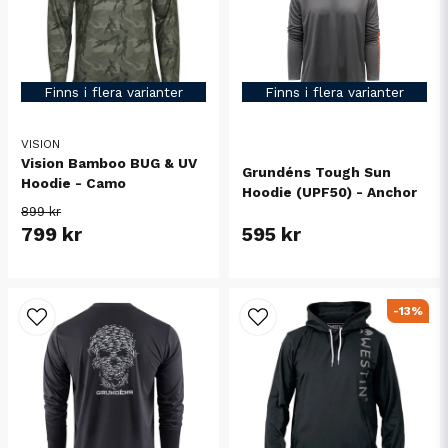
Finns i flera varianter
Finns i flera varianter
VISION
Vision Bamboo BUG & UV
Grundéns Tough Sun
Hoodie - Camo
Hoodie (UPF50) - Anchor
899 kr
799 kr
595 kr
-13%