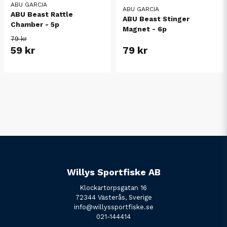
ABU GARCIA
ABU GARCIA
ABU Beast Rattle
ABU Beast Stinger
Chamber - 5p
Magnet - 6p
79 kr
59 kr
79 kr
Willys Sportfiske AB
Klockartorpsgatan 16
72344 Västerås, Sverige
info@willyssportfiske.se
021-144414