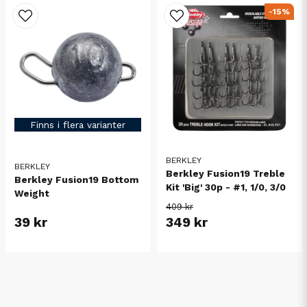
-15%
Finns i flera varianter
BERKLEY
BERKLEY
Berkley Fusion19 Treble
Berkley Fusion19 Bottom
Kit 'Big' 30p - #1, 1/0, 3/0
Weight
409 kr
39 kr
349 kr