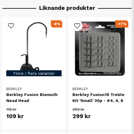
Liknande produkter
-8%
-17%
Finns i flera varianter
BERKLEY
BERKLEY
Berkley Fusion Bismuth
Berkley Fusion19 Treble
Nead Head
Kit 'Small' 30p - #4, 6, 8
119 kr
359 kr
109 kr
299 kr