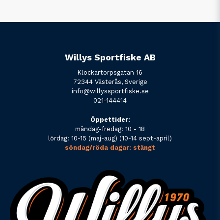
Willys Sportfiske AB
Klockartorpsgatan 16
72344 Västerås, Sverige
info@willyssportfiske.se
021-144414
Öppettider:
måndag-fredag: 10 - 18
lördag: 10-15 (maj-aug) (10-14 sept-april)
söndag/röda dagar: stängt