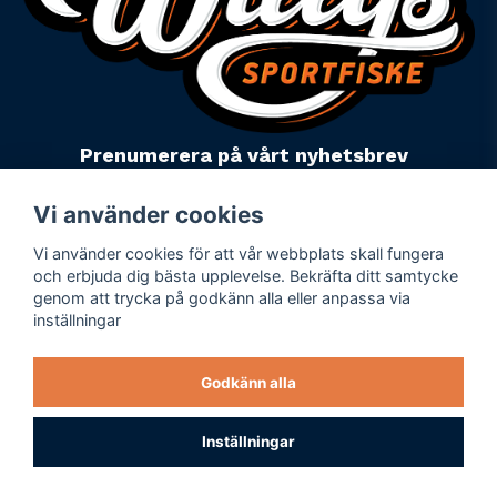
Prenumerera på vårt nyhetsbrev
email
Mejladress
Skicka
Vi använder cookies
Vi använder cookies för att vår webbplats skall fungera
Powered by Nyehandel AB
och erbjuda dig bästa upplevelse. Bekräfta ditt samtycke
genom att trycka på godkänn alla eller anpassa via
inställningar
Köpevillkor
Företagsuppgifter
Godkänn alla
Personuppgiftspolicy
Varumärken
Inställningar