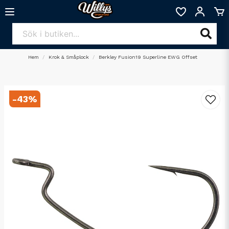
Hem
Krok & Småplock
Berkley Fusion19 Superline EWG Offset
-
43
%