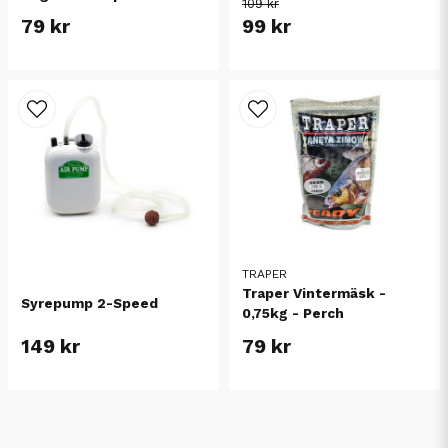
109 kr
79 kr
99 kr
TRAPER
Traper Vintermäsk -
Syrepump 2-Speed
0,75kg - Perch
149 kr
79 kr