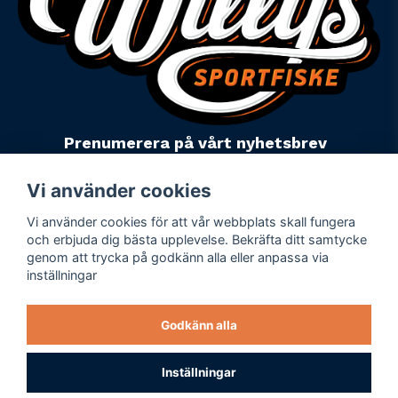
Prenumerera på vårt nyhetsbrev
email
Mejladress
Skicka
Vi använder cookies
Vi använder cookies för att vår webbplats skall fungera
Powered by Nyehandel AB
och erbjuda dig bästa upplevelse. Bekräfta ditt samtycke
genom att trycka på godkänn alla eller anpassa via
inställningar
Köpevillkor
Företagsuppgifter
Godkänn alla
Personuppgiftspolicy
Varumärken
Inställningar