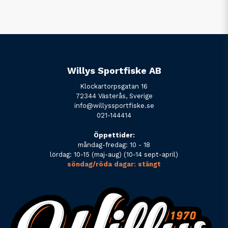
Willys Sportfiske AB
Klockartorpsgatan 16
72344 Västerås, Sverige
info@willyssportfiske.se
021-144414
Öppettider:
måndag-fredag: 10 - 18
lördag: 10-15 (maj-aug) (10-14 sept-april)
söndag/röda dagar: stängt