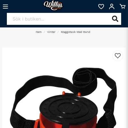
Hem
Vinter
Maggotask Med Band