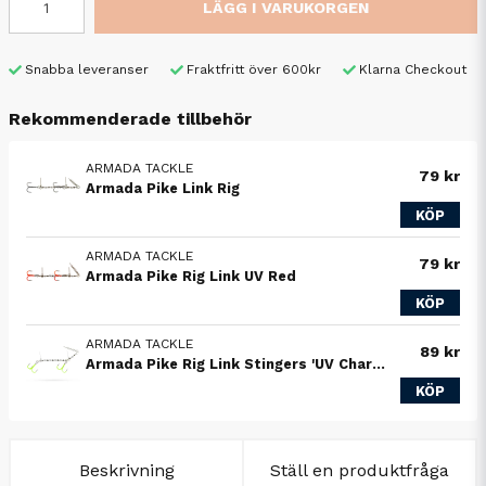
LÄGG I VARUKORGEN
Snabba leveranser
Fraktfritt över 600kr
Klarna Checkout
Rekommenderade tillbehör
ARMADA TACKLE
79 kr
Armada Pike Link Rig
KÖP
ARMADA TACKLE
79 kr
Armada Pike Rig Link UV Red
KÖP
ARMADA TACKLE
89 kr
Armada Pike Rig Link Stingers 'UV Chartreuse'
KÖP
Beskrivning
Ställ en produktfråga