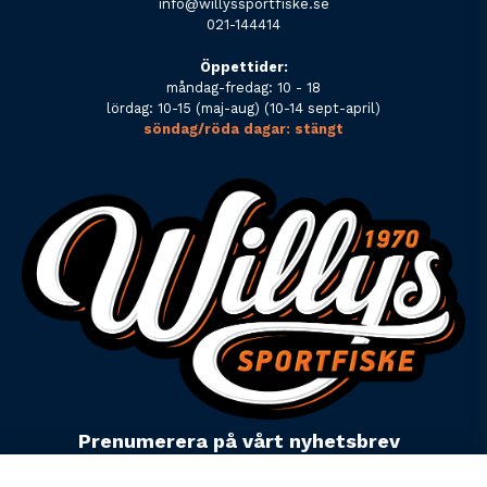
info@willyssportfiske.se
021-144414
Öppettider:
måndag-fredag: 10 - 18
lördag: 10-15 (maj-aug) (10-14 sept-april)
söndag/röda dagar: stängt
Prenumerera på vårt nyhetsbrev
email
Mejladress
Skicka