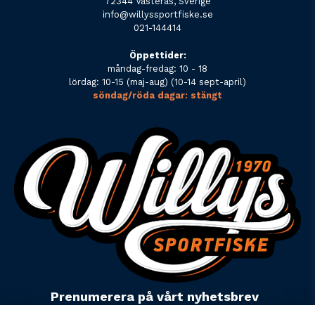
72344 Västerås, Sverige
info@willyssportfiske.se
021-144414
Öppettider:
måndag-fredag: 10 - 18
lördag: 10-15 (maj-aug) (10-14 sept-april)
söndag/röda dagar: stängt
Prenumerera på vårt nyhetsbrev
email