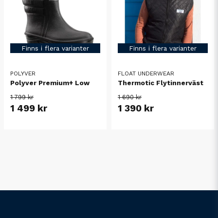
Finns i flera varianter
Finns i flera varianter
POLYVER
FLOAT UNDERWEAR
Polyver Premium+ Low
Thermotic Flytinnerväst
1 799 kr
1 690 kr
1 499 kr
1 390 kr