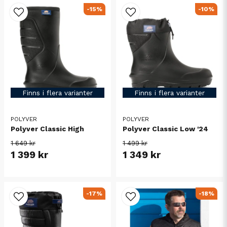
-15%
-10%
Finns i flera varianter
Finns i flera varianter
POLYVER
POLYVER
Polyver Classic High
Polyver Classic Low '24
1 649 kr
1 499 kr
1 399 kr
1 349 kr
-17%
-18%