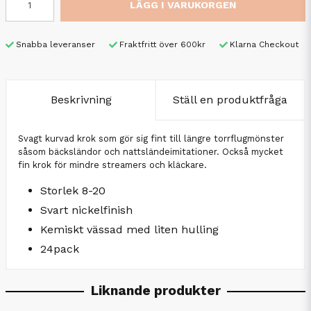
LÄGG I VARUKORGEN
Snabba leveranser
Fraktfritt över 600kr
Klarna Checkout
Beskrivning
Ställ en produktfråga
Svagt kurvad krok som gör sig fint till längre torrflugmönster
såsom bäcksländor och nattsländeimitationer. Också mycket
fin krok för mindre streamers och kläckare.
Storlek 8-20
Svart nickelfinish
Kemiskt vässad med liten hulling
24pack
Liknande produkter