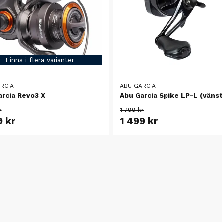
Finns i flera varianter
RCIA
ABU GARCIA
arcia Revo3 X
Abu Garcia Spike LP-L (vänst
r
1 799 kr
9 kr
1 499 kr