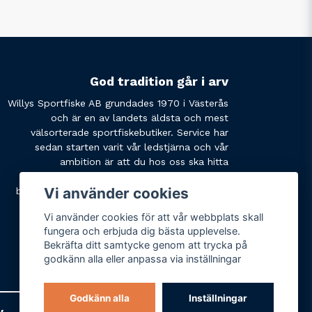
God tradition går i arv
Willys Sportfiske AB grundades 1970 i Västerås
och är en av landets äldsta och mest
välsorterade sportfiskebutiker. Service har
sedan starten varit vår ledstjärna och vår
ambition är att du hos oss ska hitta
produkterna du söker och få den service du
Vi använder cookies
behöver. Tveka inte att slå oss en signal eller
skicka ett mail om du har några funderingar.
Vi använder cookies för att vår webbplats skall
fungera och erbjuda dig bästa upplevelse.
Bekräfta ditt samtycke genom att trycka på
godkänn alla eller anpassa via inställningar
Godkänn alla
Inställningar
y
Varumärken