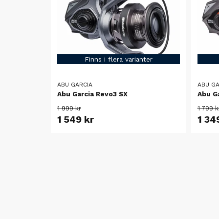
Finns i flera varianter
ABU GARCIA
ABU GA
Abu Garcia Revo3 SX
Abu G
1 999 kr
1 799 k
1 549 kr
1 34