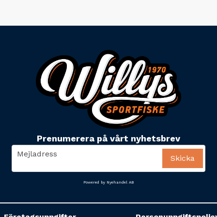
Prenumerera på vårt nyhetsbrev
email
Mejladress
Skicka
Powered by Nyehandel AB
Företagsuppgifter
Personuppgiftspolic