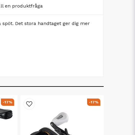
äll en produktfråga
 spöt. Det stora handtaget ger dig mer
-17%
-17%