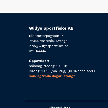
Willys Sportfiske AB
Klockartorpsgatan 16
72344 Västerås, Sverige
info@willyssportfiske.se
021-144414
Öppettider:
måndag-fredag: 10 - 18
lördag: 10-15 (maj-aug) (10-14 sept-april)
söndag/röda dagar: stängt
Köpevillkor