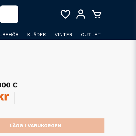
LLBEHÖR
KLÄDER
VINTER
OUTLET
000 C
kr
LÄGG I VARUKORGEN