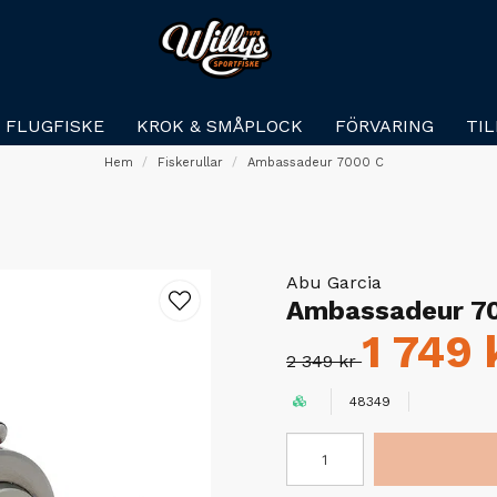
FLUGFISKE
KROK & SMÅPLOCK
FÖRVARING
TI
Hem
Fiskerullar
Ambassadeur 7000 C
Abu Garcia
Ambassadeur 7
1 749 
2 349 kr
48349