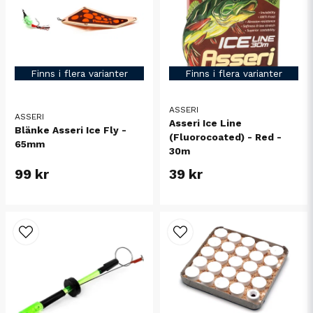
Finns i flera varianter
Finns i flera varianter
ASSERI
ASSERI
Asseri Ice Line
Blänke Asseri Ice Fly -
(Fluorocoated) - Red -
65mm
30m
99 kr
39 kr