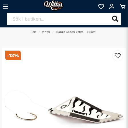
Hem
Vinter
Blänke Asseri Zebra - 65mm
-
13
%