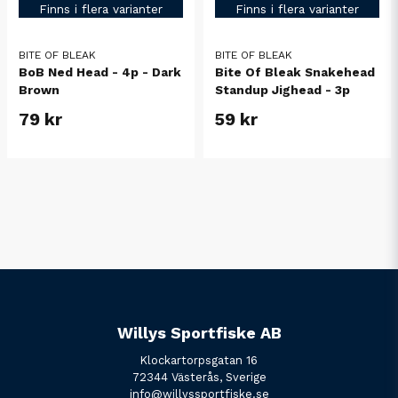
Finns i flera varianter
Finns i flera varianter
BITE OF BLEAK
BITE OF BLEAK
BoB Ned Head - 4p - Dark
Bite Of Bleak Snakehead
Brown
Standup Jighead - 3p
79 kr
59 kr
Willys Sportfiske AB
Klockartorpsgatan 16
72344 Västerås, Sverige
info@willyssportfiske.se