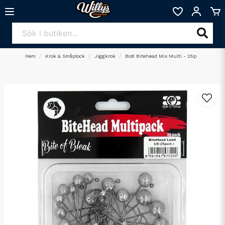
Hem
Krok & Småplock
Jiggkrok
BoB Bitehead Mix Multi - 25p