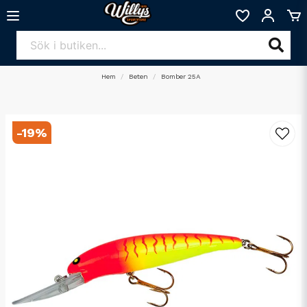
Hem
Beten
Bomber 25A
-
19
%