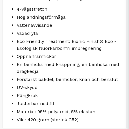
4-vägsstretch
Hög andningsförmåga
Vattenavvisande
Vaxad yta
Eco Friendly Treatment: Bionic Finish® Eco -
Ekologisk fluorkarbonfri impregnering
Öppna framfickor
En benficka med knäppning, en benficka med
dragkedja
Förstärkt bakdel, benfickor, knän och benslut
UV-skydd
Kängkrok
Justerbar nedtill
Material: 95% polyamid, 5% elastan
Vikt: 420 gram (storlek C52)