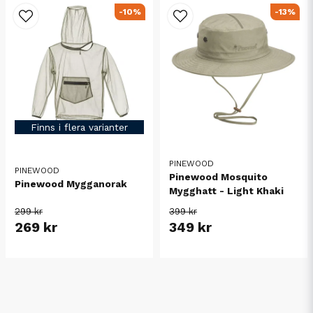
-10%
-13%
Finns i flera varianter
PINEWOOD
PINEWOOD
Pinewood Mosquito
Pinewood Mygganorak
Mygghatt - Light Khaki
299 kr
399 kr
269 kr
349 kr