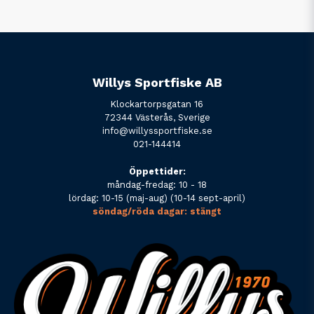
Willys Sportfiske AB
Klockartorpsgatan 16
72344 Västerås, Sverige
info@willyssportfiske.se
021-144414
Öppettider:
måndag-fredag: 10 - 18
lördag: 10-15 (maj-aug) (10-14 sept-april)
söndag/röda dagar: stängt