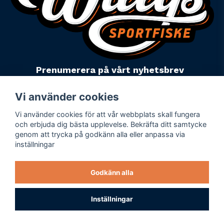
Prenumerera på vårt nyhetsbrev
email
Mejladress
Skicka
Vi använder cookies
Vi använder cookies för att vår webbplats skall fungera
Powered by Nyehandel AB
och erbjuda dig bästa upplevelse. Bekräfta ditt samtycke
genom att trycka på godkänn alla eller anpassa via
inställningar
Köpevillkor
Företagsuppgifter
Godkänn alla
Personuppgiftspolicy
Varumärken
Inställningar