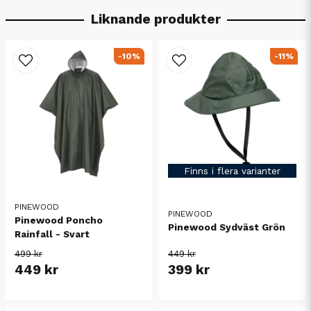
Liknande produkter
-10%
-11%
Finns i flera varianter
PINEWOOD
PINEWOOD
Pinewood Poncho
Pinewood Sydväst Grön
Rainfall - Svart
499 kr
449 kr
449 kr
399 kr