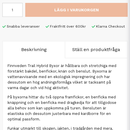
LÄGG I VARUKORGEN
Snabba leveranser
Fraktfritt över 600kr
Klarna Checkout
Beskrivning
Ställ en produktfråga
Finnveden Trail Hybrid Byxor är hållbara och stretchiga med
förstärkt bakdel, benfickor, knän och benslut. Byxorna är
vattenavvisande med en ekologisk impregnering och har
dessutom en hög andningsförmåga vilket är tacksamt på
varma dagar och vid hög aktivitet.
På byxorna hittar du två öppna framfickor, en benficka med
knäppning och en benficka med dragkedja för att tillgodose
alla behov som kan uppkomma på turen. Bensluten är
elastiska och dessutom justerbara med kardborre för en
optimal passform.
Funkar utmärkt till skogen, jakten, i trädgården med mera.