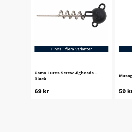
Finns i flera varianter
Camo Lures Screw Jigheads -
Musag
Black
69 kr
59 k