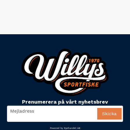
Prenumerera på vårt nyhetsbrev
email
Mejladress
Skicka
Powered by Nyehandel AB