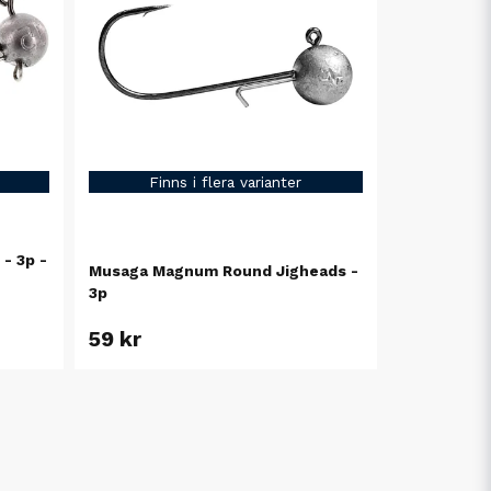
Finns i flera varianter
- 3p -
Musaga Magnum Round Jigheads -
3p
59 kr