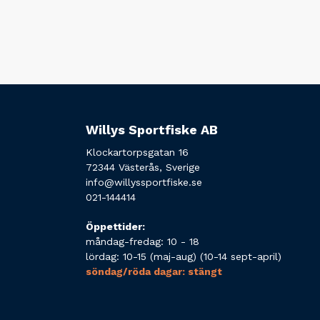
Willys Sportfiske AB
Klockartorpsgatan 16
72344 Västerås, Sverige
info@willyssportfiske.se
021-144414
Öppettider:
måndag-fredag: 10 - 18
lördag: 10-15 (maj-aug) (10-14 sept-april)
söndag/röda dagar: stängt