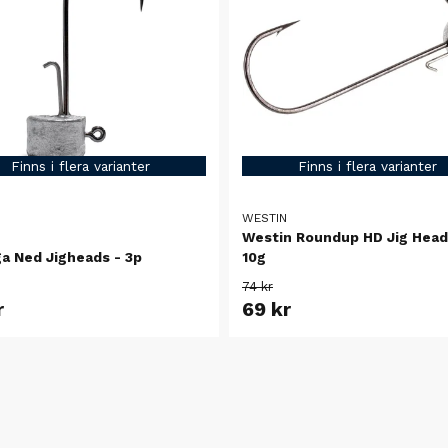
Finns i flera varianter
Finns i flera varianter
WESTIN
Westin Roundup HD Jig Head 
a Ned Jigheads - 3p
10g
74 kr
r
69 kr