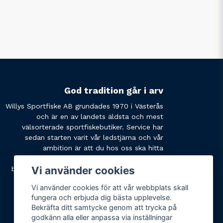
God tradition går i arv
Willys Sportfiske AB grundades 1970 i Västerås
och är en av landets äldsta och mest
välsorterade sportfiskebutiker. Service har
sedan starten varit vår ledstjärna och vår
ambition är att du hos oss ska hitta
produkterna du söker och få den service du
Vi använder cookies
behöver. Tveka inte att slå oss en signal eller
skicka ett mail om du har några funderingar.
Vi använder cookies för att vår webbplats skall
fungera och erbjuda dig bästa upplevelse.
Bekräfta ditt samtycke genom att trycka på
godkänn alla eller anpassa via inställningar