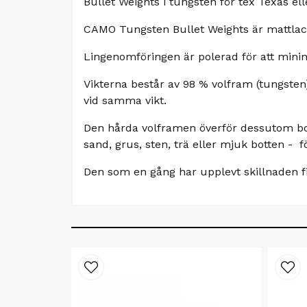
Bullet Weights i tungsten för tex Texas ell
CAMO Tungsten Bullet Weights är mattlack
Lingenomföringen är polerad för att minim
Vikterna består av 98 % volfram (tungsten),
vid samma vikt.
Den hårda volframen överför dessutom bott
sand, grus, sten, trä eller mjuk botten - f
Den som en gång har upplevt skillnaden f