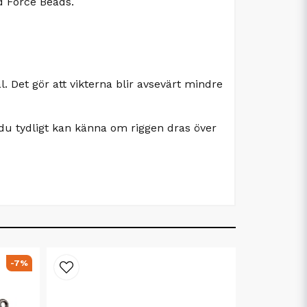
ed Force Beads.
l. Det gör att vikterna blir avsevärt mindre
 du tydligt kan känna om riggen dras över
-7%