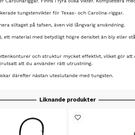
er Carolinariggar. Finns i fyra olika vikter. Komplettera m
erade tungstenvikter för Texas- och Carolina-riggar.
era slitaget på tafsen, även vid långvarig användning.
 ett material med betydligt högre densitet än bly eller stå
enkonturer och struktur mycket effektivt, vilket gör att
örutsatt att du använder rätt utrustning.
iskar därefter nästan uteslutande med tungsten.
Liknande produkter