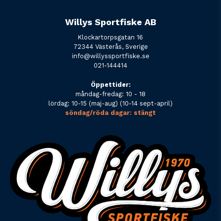
Willys Sportfiske AB
Klockartorpsgatan 16
72344 Västerås, Sverige
info@willyssportfiske.se
021-144414
Öppettider:
måndag-fredag: 10 - 18
lördag: 10-15 (maj-aug) (10-14 sept-april)
söndag/röda dagar: stängt