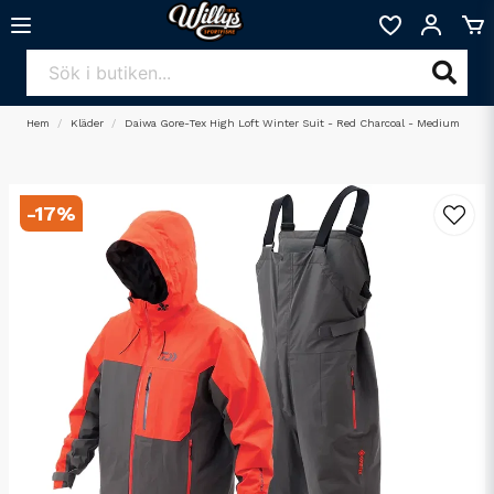
Hem
Kläder
Daiwa Gore-Tex High Loft Winter Suit - Red Charcoal - Medium
-
17
%