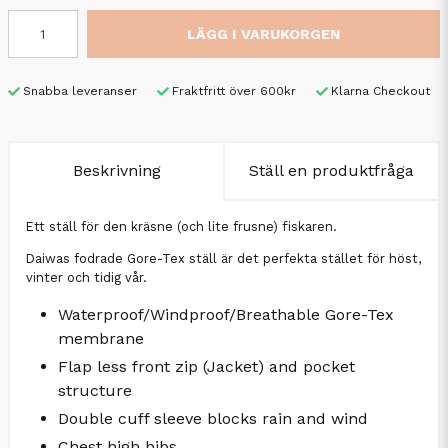
LÄGG I VARUKORGEN
Snabba leveranser
Fraktfritt över 600kr
Klarna Checkout
Beskrivning
Ställ en produktfråga
Ett ställ för den kräsne (och lite frusne) fiskaren.
Daiwas fodrade Gore-Tex ställ är det perfekta stället för höst,
vinter och tidig vår.
Waterproof/Windproof/Breathable Gore-Tex
membrane
Flap less front zip (Jacket) and pocket
structure
Double cuff sleeve blocks rain and wind
Chest high bibs