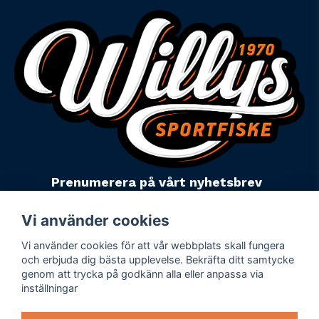
Prenumerera på vårt nyhetsbrev
email
Mejladress
Skicka
Vi använder cookies
Vi använder cookies för att vår webbplats skall fungera
Powered by Nyehandel AB
och erbjuda dig bästa upplevelse. Bekräfta ditt samtycke
genom att trycka på godkänn alla eller anpassa via
inställningar
Köpevillkor
Företagsuppgifter