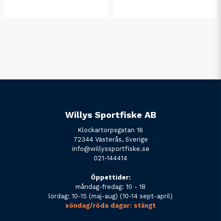
Willys Sportfiske AB
Klockartorpsgatan 16
72344 Västerås, Sverige
info@willyssportfiske.se
021-144414
Öppettider:
måndag-fredag: 10 - 18
lördag: 10-15 (maj-aug) (10-14 sept-april)
söndag/röda dagar: stängt