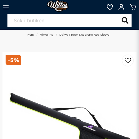
Hem
Förvaring
Daiwa Prorex Neoprene Rod Sleeve
-
5
%