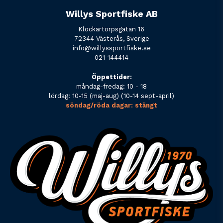
Willys Sportfiske AB
Klockartorpsgatan 16
72344 Västerås, Sverige
info@willyssportfiske.se
021-144414
Öppettider:
måndag-fredag: 10 - 18
lördag: 10-15 (maj-aug) (10-14 sept-april)
söndag/röda dagar: stängt