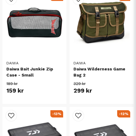
DAIWA
DAIWA
Daiwa Bait Junkie Zip
Daiwa Wilderness Game
Case - Small
Bag 2
189 kr
329 kr
159 kr
299 kr
-13%
-12%