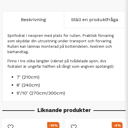
Beskrivning
Ställ en produktfråga
Spöfodral i neopren med plats för rullen. Praktisk förvaring
som skyddar din utrustning under transport och förvaring.
Rullen kan lämnas monterad på bottendelen. Axelrem och
bärhandtag.
Finns i tre olika längder (räknat på tvådelade spön, dvs
fodralet är ungefär hälften så långt som angiven spölängd):
7' (210cm)
8' (240cm)
9'/10' (270cm/300cm)
Liknande produkter
-16%
-9%