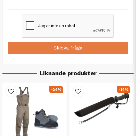
Skicka fråga
Liknande produkter
-24%
-14%