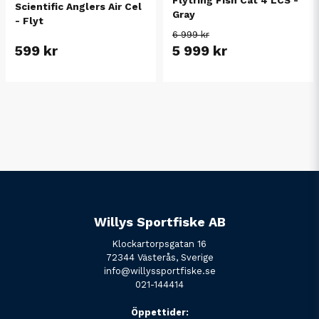
Scientific Anglers Air Cel
Gray
- Flyt
6 999 kr
599 kr
5 999 kr
Willys Sportfiske AB
Klockartorpsgatan 16
72344 Västerås, Sverige
info@willyssportfiske.se
021-144414
Öppettider: