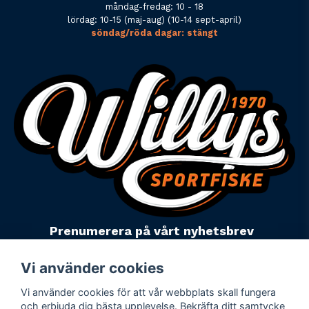
måndag-fredag: 10 - 18
lördag: 10-15 (maj-aug) (10-14 sept-april)
söndag/röda dagar: stängt
Prenumerera på vårt nyhetsbrev
email
Mejladress
Skicka
Vi använder cookies
Vi använder cookies för att vår webbplats skall fungera
Powered by Nyehandel AB
och erbjuda dig bästa upplevelse. Bekräfta ditt samtycke