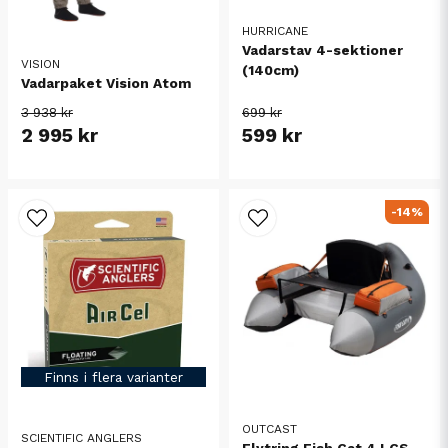
HURRICANE
Vadarstav 4-sektioner
VISION
(140cm)
Vadarpaket Vision Atom
3 938 kr
699 kr
2 995 kr
599 kr
-14%
Finns i flera varianter
OUTCAST
SCIENTIFIC ANGLERS
Flytring Fish Cat 4 LCS -