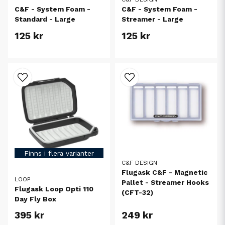
C&F - System Foam -
C&F - System Foam -
Standard - Large
Streamer - Large
125 kr
125 kr
Finns i flera varianter
C&F DESIGN
Flugask C&F - Magnetic
LOOP
Pallet - Streamer Hooks
Flugask Loop Opti 110
(CFT-32)
Day Fly Box
395 kr
249 kr