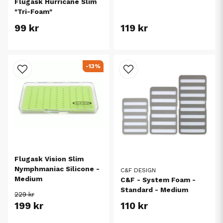
Flugask Hurricane Slim
"Tri-Foam"
99 kr
119 kr
-13%
Flugask Vision Slim
Nymphmaniac Silicone -
C&F DESIGN
Medium
C&F - System Foam -
Standard - Medium
229 kr
199 kr
110 kr