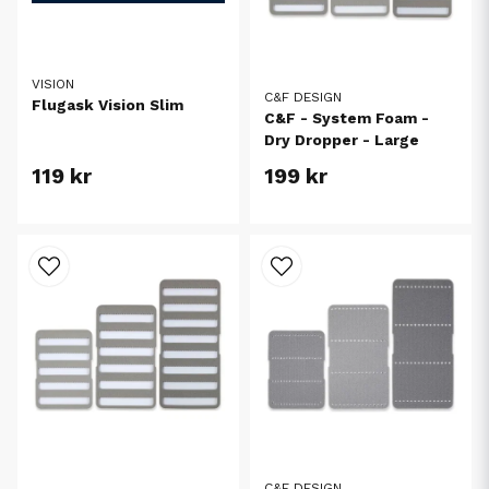
VISION
C&F DESIGN
Flugask Vision Slim
C&F - System Foam -
Dry Dropper - Large
119 kr
199 kr
C&F DESIGN