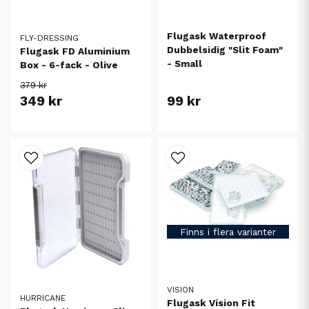
Flugask Waterproof
FLY-DRESSING
Dubbelsidig "Slit Foam"
Flugask FD Aluminium
- Small
Box - 6-fack - Olive
379 kr
349 kr
99 kr
Finns i flera varianter
VISION
HURRICANE
Flugask Vision Fit