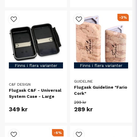
-3%
Finns i flera varianter
Finns i flera varianter
GUIDELINE
C&F DESIGN
Flugask Guideline "Fario
Flugask C&F - Universal
Cork"
System Case - Large
299 kr
349 kr
289 kr
-6%