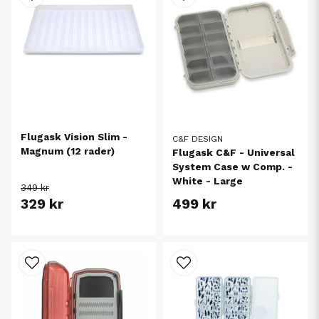
Flugask Vision Slim -
C&F DESIGN
Magnum (12 rader)
Flugask C&F - Universal
System Case w Comp. -
White - Large
349 kr
329 kr
499 kr