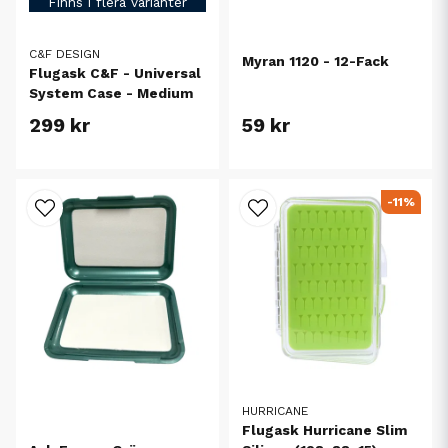
Finns i flera varianter
C&F DESIGN
Myran 1120 - 12-Fack
Flugask C&F - Universal
System Case - Medium
299 kr
59 kr
-11%
HURRICANE
Flugask Hurricane Slim