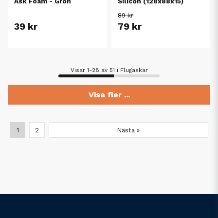
Ask Foam - Grön
Silicon (128x88x15)
89 kr
39 kr
79 kr
Visar 1-28 av 51 i Flugaskar
Visa fler ...
1
2
Nästa »