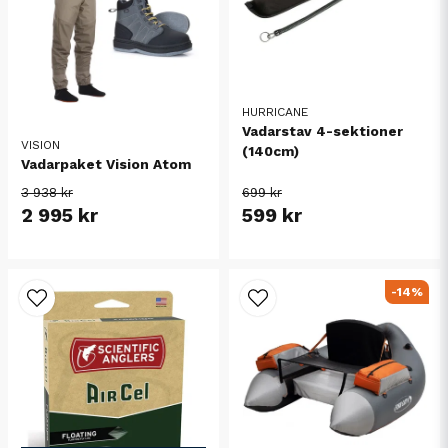
HURRICANE
Vadarstav 4-sektioner
VISION
(140cm)
Vadarpaket Vision Atom
3 938 kr
699 kr
2 995 kr
599 kr
-14%