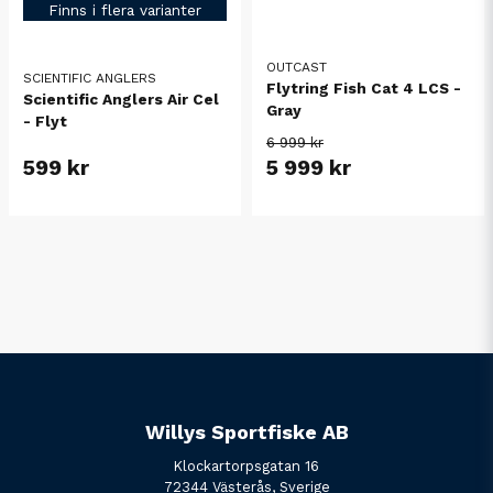
Finns i flera varianter
OUTCAST
SCIENTIFIC ANGLERS
Flytring Fish Cat 4 LCS -
Scientific Anglers Air Cel
Gray
- Flyt
6 999 kr
599 kr
5 999 kr
Willys Sportfiske AB
Klockartorpsgatan 16
72344 Västerås, Sverige