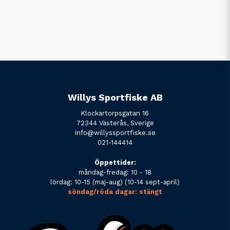
Willys Sportfiske AB
Klockartorpsgatan 16
72344 Västerås, Sverige
info@willyssportfiske.se
021-144414
Öppettider:
måndag-fredag: 10 - 18
lördag: 10-15 (maj-aug) (10-14 sept-april)
söndag/röda dagar: stängt