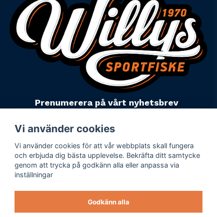
Prenumerera på vårt nyhetsbrev
email
Mejladress
Skicka
Vi använder cookies
Vi använder cookies för att vår webbplats skall fungera
Powered by Nyehandel AB
och erbjuda dig bästa upplevelse. Bekräfta ditt samtycke
genom att trycka på godkänn alla eller anpassa via
inställningar
Köpevillkor
Företagsuppgifter
Godkänn alla
Personuppgiftspolicy
Varumärken