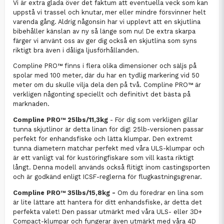
Vi är extra glada över det faktum att eventuella veck som kan
uppstå vi trassel och knutar, mer eller mindre försvinner helt
varenda gång. Aldrig någonsin har vi upplevt att en skjutlina
bibehåller känslan av ny så länge som nu! De extra skarpa
färger vi använt oss av ger dig också en skjutlina som syns
riktigt bra även i dåliga ljusförhållanden.
Compline PRO™ finns i flera olika dimensioner och säljs på
spolar med 100 meter, där du har en tydlig markering vid 50
meter om du skulle vilja dela den på två. Compline PRO™ är
verkligen någonting speciellt och definitivt det bästa på
marknaden.
Compline PRO™ 25lbs/11,3kg
- För dig som verkligen gillar
tunna skjutlinor är detta linan för dig! 25lb-versionen passar
perfekt för enhandsfiske och lätta klumpar. Den extremt
tunna diametern matchar perfekt med våra ULS-klumpar och
är ett vanligt val för kustöringfiskare som vill kasta riktigt
långt. Denna modell används också flitigt inom castingsporten
och är godkänd enligt ICSF-reglerna för flugkastningsgrenar.
Compline PRO™ 35lbs/15,8kg -
Om du föredrar en lina som
är lite lättare att hantera för ditt enhandsfiske, är detta det
perfekta valet! Den passar utmärkt med våra ULS- eller 3D+
Compact-klumpar och fungerar även utmärkt med våra 4D