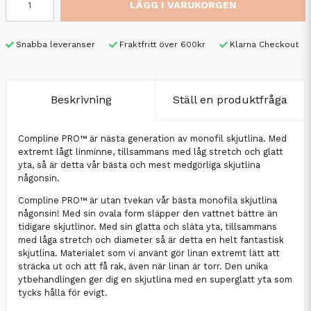
LÄGG I VARUKORGEN
Snabba leveranser
Fraktfritt över 600kr
Klarna Checkout
Beskrivning
Ställ en produktfråga
Compline PRO™ är nästa generation av monofil skjutlina. Med
extremt lågt linminne, tillsammans med låg stretch och glatt
yta, så är detta vår bästa och mest medgörliga skjutlina
någonsin.
Compline PRO™ är utan tvekan vår bästa monofila skjutlina
någonsin! Med sin ovala form släpper den vattnet bättre än
tidigare skjutlinor. Med sin glatta och släta yta, tillsammans
med låga stretch och diameter så är detta en helt fantastisk
skjutlina. Materialet som vi använt gör linan extremt lätt att
sträcka ut och att få rak, även när linan är torr. Den unika
ytbehandlingen ger dig en skjutlina med en superglatt yta som
tycks hålla för evigt.