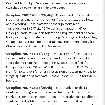
Compact Multi Tip. Denna modell matchar enhands- och
switchspön samt lättare tvåhandsspön.
Compline PRO™ 45lbs/20,4kg -
Denna modell är kanske den
mest mångsidiga dimensionen för fiske efter lax, steelhead
och havsöring. Dess diameter passar perfekt med
tvåhandslinor i #6/7 till #9/10 och spön mellan 11'6" och 14'.
Linan ger både styrka och förtroende nog att hantera stora
laxar, samtidigt som den är tunn nog för att ge extra kastlängd
vid laxfiske. Vi rekommenderar att använda denna med våra
Classic Scandi Bodies och 4D-spetsar.
Compline PRO™ 55lbs/25kg
- Om du främst fiskar i stora
vatten med större spön och tyngre linor, bör du definitivt
testa denna skjutlina. Compline PRO 55lb är perfekt för
klumpar i klass #9/10 och #10/11 med spön runt 13'9"–15'9",
men fungerar även för andra vikter. Den är ett utmärkt val för
tunga sjunklinor, såsom våra Classic Scandi S1/S3 eller S3/S5-
bodies.
Compline PRO™ 65lbs/29,4kg -
Utan tvekan är detta
skjutlinan för dig som vill ha en perfekt match med tunga
sjunklinor och kraftiga spön! Dess extra styrka säkerställer att
skjutlinan aldrig blir den svaga länken om du fastnar i botten.