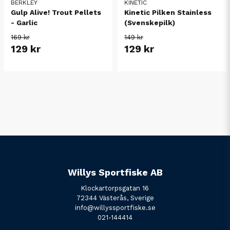
BERKLEY
KINETIC
Gulp Alive! Trout Pellets
Kinetic Pilken Stainless
- Garlic
(Svenskepilk)
169 kr
149 kr
129 kr
129 kr
Willys Sportfiske AB
Klockartorpsgatan 16
72344 Västerås, Sverige
info@willyssportfiske.se
021-144414