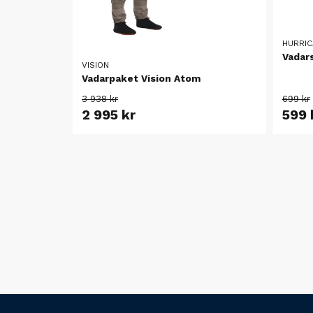
HURRIC
Vadar
VISION
Vadarpaket Vision Atom
3 938 kr
699 kr
2 995 kr
599 