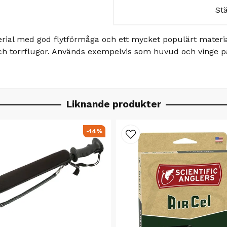
St
aterial med god flytförmåga och ett mycket populärt mat
ch torrflugor. Används exempelvis som huvud och vinge 
Liknande produkter
-14%