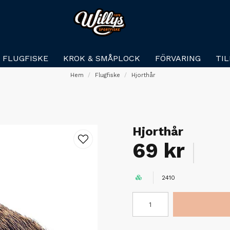
FLUGFISKE
KROK & SMÅPLOCK
FÖRVARING
TI
Hem
Flugfiske
Hjorthår
Hjorthår
69 kr
2410