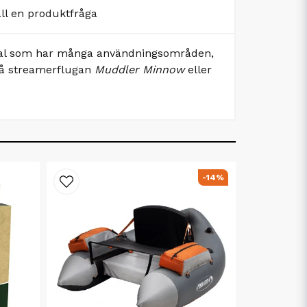
äll en produktfråga
erial som har många användningsområden,
på streamerflugan
Muddler Minnow
eller
-14%