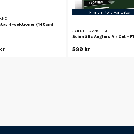
Finns i flera varianter
ANE
stav 4-sektioner (140cm)
SCIENTIFIC ANGLERS
Scientific Anglers Air Cel - F
kr
599 kr