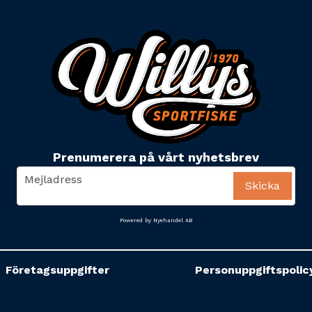
Prenumerera på vårt nyhetsbrev
email
Mejladress
Skicka
Powered by Nyehandel AB
Företagsuppgifter
Personuppgiftspolic