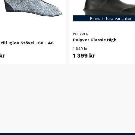
Finns i flera varianter
POLYVER
Polyver Classic High
till Igloo Stövel -60 - 46
1 649 kr
kr
1 399 kr