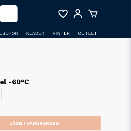
LLBEHÖR
KLÄDER
VINTER
OUTLET
vel -60°C
LÄGG I VARUKORGEN