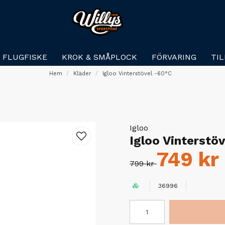
FLUGFISKE
KROK & SMÅPLOCK
FÖRVARING
TI
Hem
Kläder
Igloo Vinterstövel -60°C
Igloo
Igloo Vinterstö
749 kr
799 kr
36996