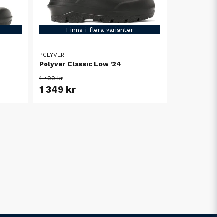
Finns i flera varianter
POLYVER
Polyver Classic Low '24
1 499 kr
1 349 kr