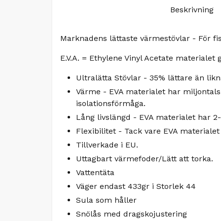
Beskrivning
Marknadens lättaste värmestövlar - För fis
E.V.A. = Ethylene Vinyl Acetate materialet g
Ultralätta Stövlar - 35% lättare än li
Värme - EVA materialet har miljontals 
isolationsförmåga.
Lång livslängd - EVA materialet har 2
Flexibilitet - Tack vare EVA materiale
Tillverkade i EU.
Uttagbart värmefoder/Lätt att torka.
Vattentäta
Väger endast 433gr i Storlek 44
Sula som håller
Snölås med dragskojustering