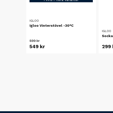
IGLOO
Igloo Vinterstövel -30°C
IGLOO
Socka 
599 kr
549 kr
299 