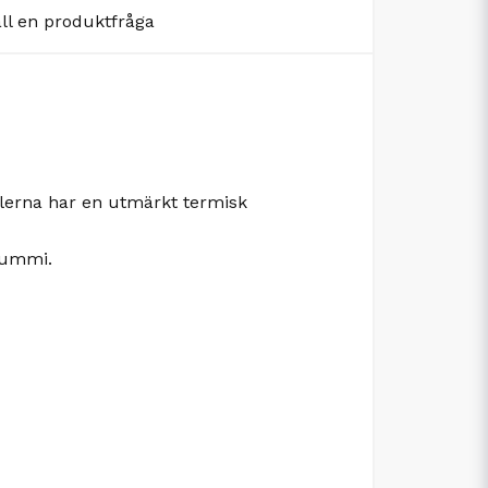
äll en produktfråga
ellerna har en utmärkt termisk
 gummi.