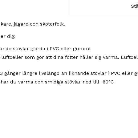
St
kare, jägare och skoterfolk.
er dig:
knande stövlar gjorda i PVC eller gummi.
luftceller som gör att dina fötter håller sig varma. Luftc
-3 gånger längre livslängd än liknande stövlar i PVC eller
t har du varma och smidiga stövlar ned till -60°C