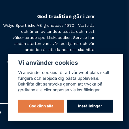
God tradition går i arv
Willys Sportfiske AB grundades 1970 i Västerås
och är en av landets äldsta och mest
välsorterade sportfiskebutiker. Service har
sedan starten varit vår ledstjärna och vår
ambition är att du hos oss ska hitta
produkterna du söker och få den service du
Vi använder cookies
behöver. Tveka inte att slå oss en signal eller
skicka ett mail om du har några funderingar.
Vi använder cookies för att vår webbplats skall
fungera och erbjuda dig bästa upplevelse.
Bekräfta ditt samtycke genom att trycka på
godkänn alla eller anpassa via inställningar
Godkänn alla
Inställningar
y
Varumärken