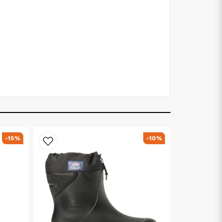
-15%
-10%