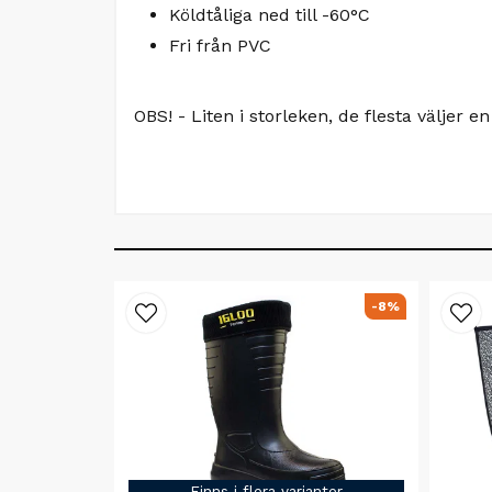
Köldtåliga ned till -60°C
Fri från PVC
OBS! - Liten i storleken, de flesta väljer en
-8%
Finns i flera varianter