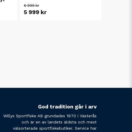
6 999 kr
5 999 kr
God tradition går i arv
Willys Sportfiske AB grundades 1970 i Västerås
och är en av landets äldsta och mest
välsorterade sportfiskebutiker. Service har