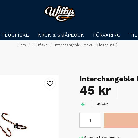
FLUGFISKE
KROK & SMÅPLOCK
FÖRVARING
TI
Hem
Flugfiske
Interchangeble Hooks - Closed (tail)
Interchangeble 
45 kr
49748
Snabba leveranser