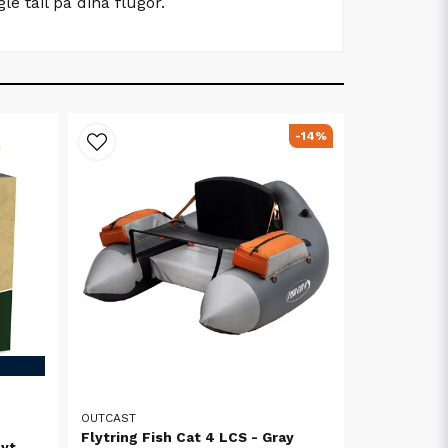
e tail på dina flugor.
-14%
OUTCAST
Flytring Fish Cat 4 LCS - Gray
lyt