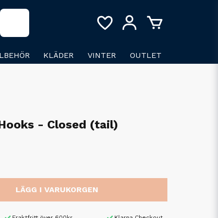
LLBEHÖR
KLÄDER
VINTER
OUTLET
Hooks - Closed (tail)
LÄGG I VARUKORGEN
Fraktfritt över 600kr
Klarna Checkout