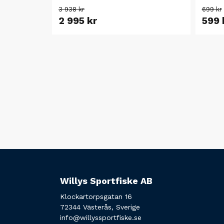
3 938 kr
699 kr
2 995 kr
599 
Willys Sportfiske AB
Klockartorpsgatan 16
72344 Västerås, Sverige
info@willyssportfiske.se