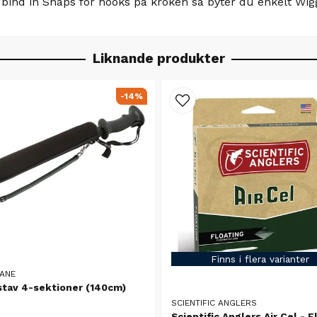
h bind in Snaps for hooks på kroken så byter du enkelt Wiggl
Liknande produkter
-14%
Finns i flera varianter
ANE
stav 4-sektioner (140cm)
SCIENTIFIC ANGLERS
Scientific Anglers Air Cel - F