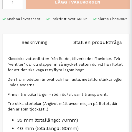
LÄGG I VARUKORGEN
Snabba leveranser
Fraktfritt över 600kr
Klarna Checkout
Beskrivning
Ställ en produktfråga
Klassiska vattenflöten från Buldo, tillverkade i Frankrike. Två
"ventiler" där du släpper in så mycket vatten du vill ha i flötet
för att det ska väga rätt/flyta lagom högt.
Den här modellen är oval och har fasta, metallförstärkta öglor
i båda ändarna.
Finns i tre olika färger - röd, röd/vit samt transparent.
Tre olika storlekar (Angivet mått avser midjan på flötet, där
den är som tjockast..)
35 mm (totallängd: 70mm)
40 mm (totallängd: 80mm)