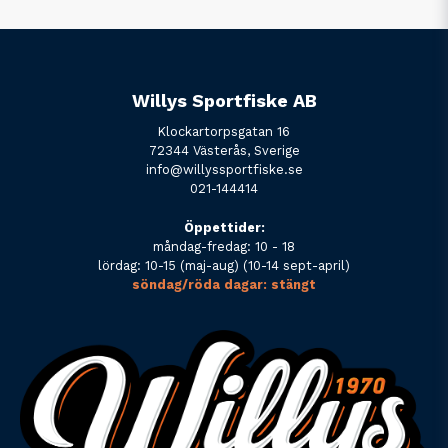
Willys Sportfiske AB
Klockartorpsgatan 16
72344 Västerås, Sverige
info@willyssportfiske.se
021-144414
Öppettider:
måndag-fredag: 10 - 18
lördag: 10-15 (maj-aug) (10-14 sept-april)
söndag/röda dagar: stängt