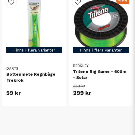
-19%
Finns i flera varianter
Finns i flera varianter
BERKLEY
DARTS
Trilene Big Game - 600m
Bottenmete Regnbåge
- Solar
Trekrok
369 kr
59 kr
299 kr