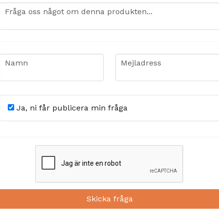
question
Fråga oss något om denna produkten...
name
email
Namn
Mejladress
Ja, ni får publicera min fråga
Skicka fråga