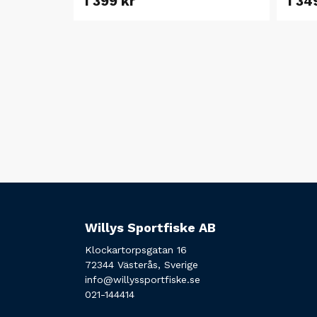
1 399 kr
1 34
Willys Sportfiske AB
Klockartorpsgatan 16
72344 Västerås, Sverige
info@willyssportfiske.se
021-144414