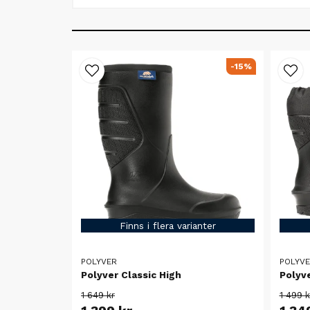
-15%
Finns i flera varianter
POLYVER
POLYV
Polyver Classic High
Polyve
1 649 kr
1 499 k