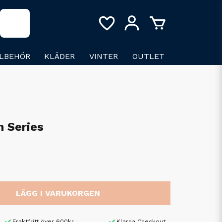
LLBEHÖR
KLÄDER
VINTER
OUTLET
 Series
LÄGG I VARUKORGEN
Fraktfritt över 600kr
Klarna Checkout