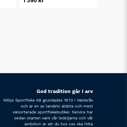
1 390 kr
God tradition går i arv
Willys Sportfiske AB grundades 1970 i Västerås
och är en av landets äldsta och mest
välsorterade sportfiskebutiker. Service har
sedan starten varit vår ledstjärna och vår
ambition är att du hos oss ska hitta