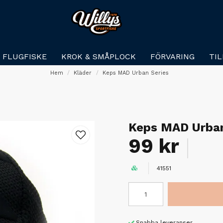
FLUGFISKE
KROK & SMÅPLOCK
FÖRVARING
TI
Hem
Kläder
Keps MAD Urban Series
Keps MAD Urban
99 kr
41551
Snabba leveranser