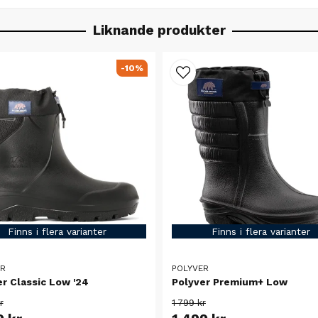
Liknande produkter
-10%
Finns i flera varianter
Finns i flera varianter
ER
POLYVER
r Classic Low '24
Polyver Premium+ Low
r
1 799 kr