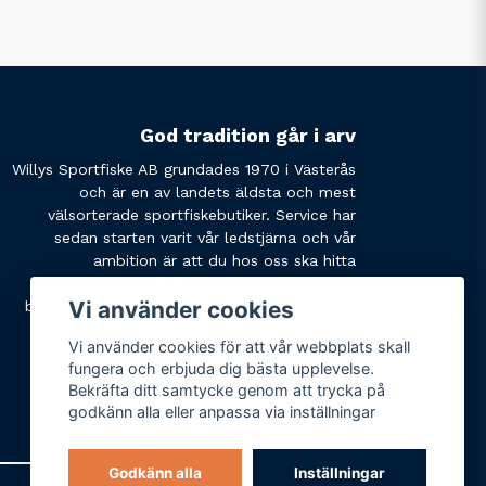
God tradition går i arv
Willys Sportfiske AB grundades 1970 i Västerås
och är en av landets äldsta och mest
välsorterade sportfiskebutiker. Service har
sedan starten varit vår ledstjärna och vår
ambition är att du hos oss ska hitta
produkterna du söker och få den service du
Vi använder cookies
behöver. Tveka inte att slå oss en signal eller
skicka ett mail om du har några funderingar.
Vi använder cookies för att vår webbplats skall
fungera och erbjuda dig bästa upplevelse.
Bekräfta ditt samtycke genom att trycka på
godkänn alla eller anpassa via inställningar
Godkänn alla
Inställningar