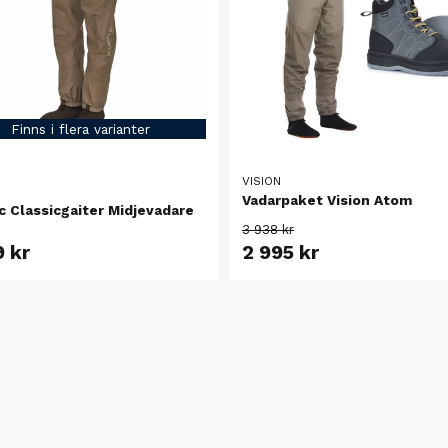
Finns i flera varianter
VISION
Vadarpaket Vision Atom
c Classicgaiter Midjevadare
3 938 kr
9 kr
2 995 kr