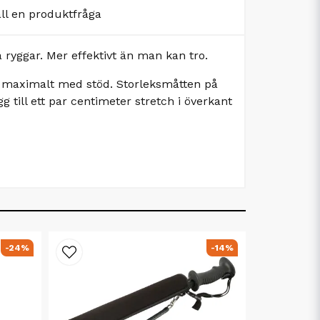
äll en produktfråga
a ryggar. Mer effektivt än man kan tro.
år maximalt med stöd. Storleksmåtten på
g till ett par centimeter stretch i överkant
-24%
-14%