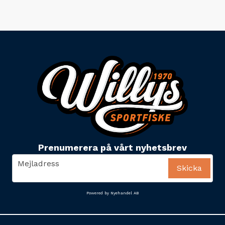
Prenumerera på vårt nyhetsbrev
email
Mejladress
Skicka
Powered by Nyehandel AB