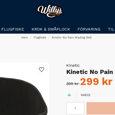
FLUGFISKE
KROK & SMÅPLOCK
FÖRVARING
TI
Hem
Flugfiske
Kinetic No Pain Wading Belt
Kinetic
Kinetic No Pain
299 kr
399 kr
64832