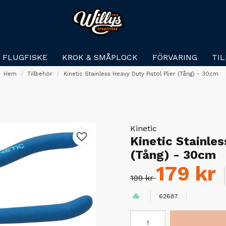
FLUGFISKE
KROK & SMÅPLOCK
FÖRVARING
TI
Hem
Tillbehör
Kinetic Stainless Heavy Duty Pistol Plier (Tång) - 30cm
Kinetic
Kinetic Stainles
(Tång) - 30cm
179 kr
199 kr
62687