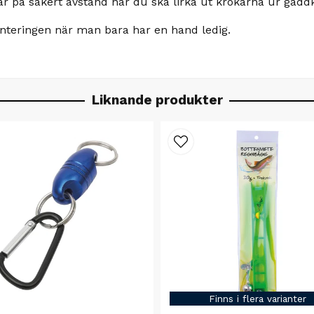
rar på säkert avstånd när du ska lirka ut krokarna ur gädd
anteringen när man bara har en hand ledig.
Liknande produkter
Finns i flera varianter