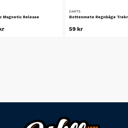
DARTS
ic Magnetic Release
Bottenmete Regnbåge Trek
kr
59 kr