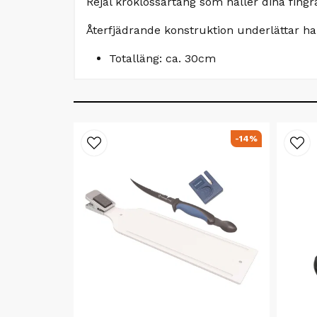
Rejäl kroklossartång som håller dina fing
Återfjädrande konstruktion underlättar h
Totalläng: ca. 30cm
-14%