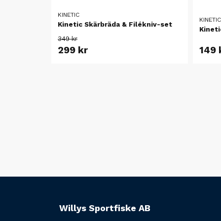
KINETIC
KINETIC
Kinetic Skärbräda & Filékniv-set
Kinet
349 kr
299 kr
149 
Willys Sportfiske AB