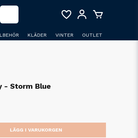
LLBEHÖR
KLÄDER
VINTER
OUTLET
y - Storm Blue
LÄGG I VARUKORGEN