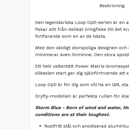
Beskrivning
Den legendariska Loop Opti-serien är en a
fiskar allt från delikat öringfiske till de
fortfarande som en av de bästa.
Med den väldigt storspoliga designen och de
minimerar även linminne. Den stora spoldi
Ett helt vattentätt Power Matrix-bromssys
silkeslen start ger dig självförtroende at
Loop Opti är för dig som vill ha en lätt, st
Dryfly-modellen är perfekta rullen för kl
Storm Blue - Born of wind and water, th
conditions are at their toughest.
Rostfritt stål och anodiserad alumin