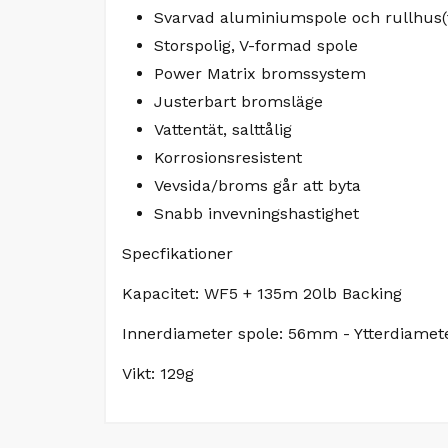
Svarvad aluminiumspole och rullhus(f
Storspolig, V-formad spole
Power Matrix bromssystem
Justerbart bromsläge
Vattentät, salttålig
Korrosionsresistent
Vevsida/broms går att byta
Snabb invevningshastighet
Specfikationer
Kapacitet: WF5 + 135m 20lb Backing
Innerdiameter spole: 56mm - Ytterdiame
Vikt: 129g