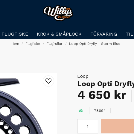
FLUGFISKE
KROK & SMÅPLOCK
FÖRVARING
TI
Hem
Flugfiske
Flugrullar
Loop Opti Dryfly - Storm Blue
Loop
Loop Opti Dryfl
4 650 kr
78694