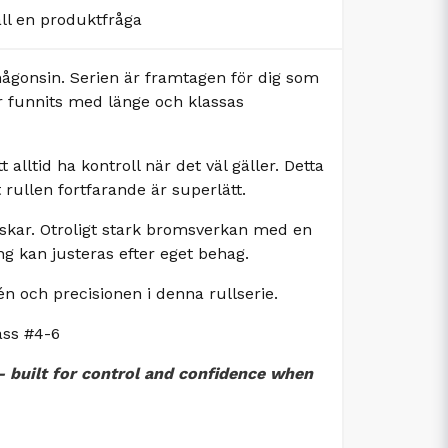
äll en produktfråga
någonsin. Serien är framtagen för dig som
har funnits med länge och klassas
alltid ha kontroll när det väl gäller. Detta
rullen fortfarande är superlätt.
iskar. Otroligt stark bromsverkan med en
ng kan justeras efter eget behag.
itén och precisionen i denna rullserie.
lass #4-6
– built for control and confidence when