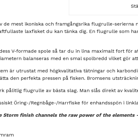
St
v de mest ikoniska och framgångsrika flugrulle-serierna 
t kraftfullaste laxfisket du kan tänka dig. En flugrulle som 
ss V-formade spole så tar du in lina maximalt fort för att 
ametern balanseras med en smal spolbredd vilket gör att 
tem är utrustat med högkvalitativa tätningar och karbond
t sätta den perfekta pressen på fisken. Bromsens utsträckni
ark pålitlig flugrulle av bästa slag. Man slås direkt av kval
assiskt Öring-/Regnbåge-/Harrfiske för enhandsspön i link
e Storm finish channels the raw power of the elements 
iumram