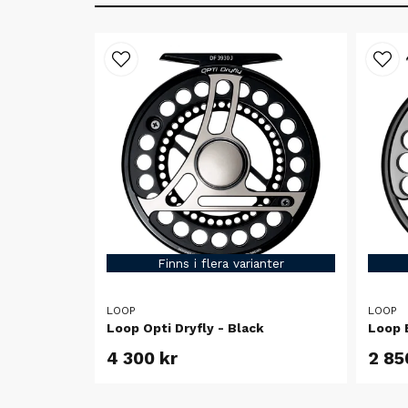
Finns i flera varianter
LOOP
LOOP
Loop Opti Dryfly - Black
Loop 
4 300 kr
2 85